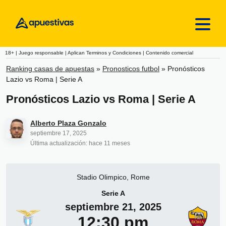
Skip to content
18+ | Juego responsable | Aplican Terminos y Condiciones | Contenido comercial
Ranking casas de apuestas
»
Pronosticos futbol
»
Pronósticos
Lazio vs Roma | Serie A
Pronósticos Lazio vs Roma | Serie A
Alberto Plaza Gonzalo
septiembre 17, 2025
Última actualización: hace 11 meses
Stadio Olimpico, Rome
Serie A
septiembre 21, 2025
12:30 pm