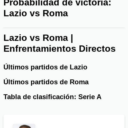
Probabilidad de victoria:
Lazio vs Roma
Lazio vs Roma |
Enfrentamientos Directos
Últimos partidos de Lazio
Últimos partidos de Roma
Tabla de clasificación: Serie A