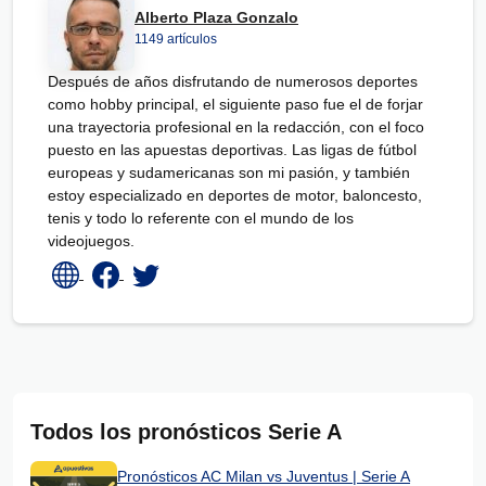
Alberto Plaza Gonzalo
1149 artículos
Después de años disfrutando de numerosos deportes
como hobby principal, el siguiente paso fue el de forjar
una trayectoria profesional en la redacción, con el foco
puesto en las apuestas deportivas. Las ligas de fútbol
europeas y sudamericanas son mi pasión, y también
estoy especializado en deportes de motor, baloncesto,
tenis y todo lo referente con el mundo de los
videojuegos.
Todos los pronósticos Serie A
Pronósticos AC Milan vs Juventus | Serie A