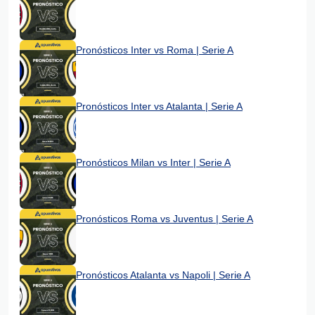
Pronósticos Inter vs Roma | Serie A
Pronósticos Inter vs Atalanta | Serie A
Pronósticos Milan vs Inter | Serie A
Pronósticos Roma vs Juventus | Serie A
Pronósticos Atalanta vs Napoli | Serie A