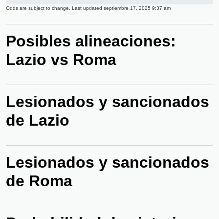
Odds are subject to change. Last updated
septiembre 17, 2025 9:37 am
Posibles alineaciones:
Lazio vs Roma
Lesionados y sancionados
de Lazio
Lesionados y sancionados
de Roma