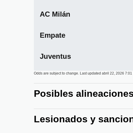
AC Milán
Empate
Juventus
Odds are subject to change. Last updated
abril 22, 2026 7:0
Posibles alineacione
Lesionados y sancio