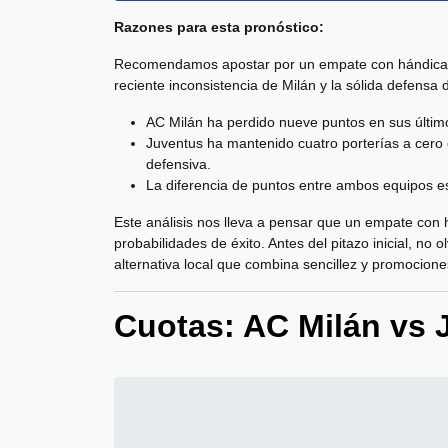
Razones para esta pronóstico:
Recomendamos apostar por un empate con hándicap d
reciente inconsistencia de Milán y la sólida defensa 
AC Milán ha perdido nueve puntos en sus últimos
Juventus ha mantenido cuatro porterías a cero 
defensiva.
La diferencia de puntos entre ambos equipos es
Este análisis nos lleva a pensar que un empate con
probabilidades de éxito. Antes del pitazo inicial, no 
alternativa local que combina sencillez y promocione
Cuotas: AC Milán vs 