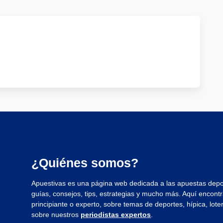
¿Quiénes somos?
Apuestivas es una página web dedicada a las apuestas depor
guías, consejos, tips, estrategias y mucho más. Aquí encontr
principiante o experto, sobre temas de deportes, hípica, lote
sobre nuestros
periodistas expertos
.