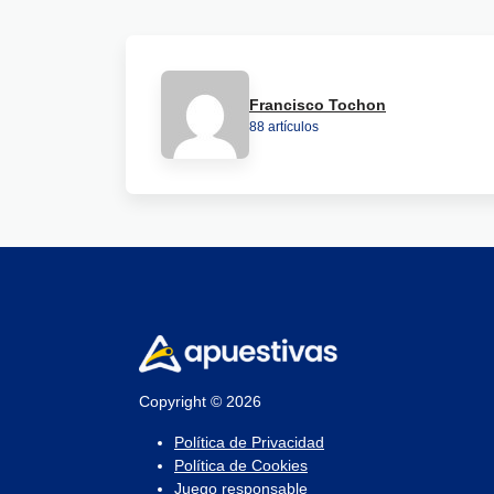
Francisco Tochon
88 artículos
Copyright © 2026
Política de Privacidad
Política de Cookies
Juego responsable