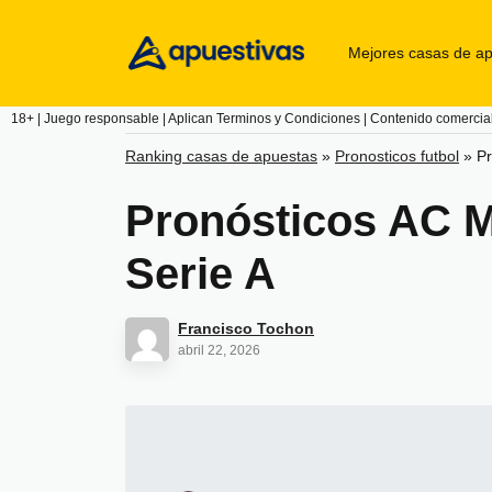
Skip to content
Mejores casas de a
18+ | Juego responsable | Aplican Terminos y Condiciones | Contenido comercia
Ranking casas de apuestas
»
Pronosticos futbol
»
Pr
Pronósticos AC M
Serie A
Francisco Tochon
abril 22, 2026