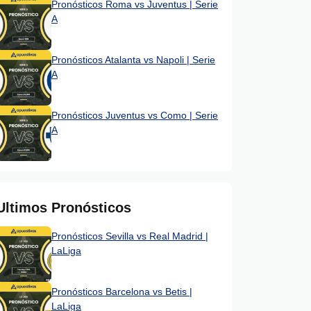
Pronósticos Roma vs Juventus | Serie
A
Pronósticos Atalanta vs Napoli | Serie
A
Pronósticos Juventus vs Como | Serie
A
Ultimos Pronósticos
Pronósticos Sevilla vs Real Madrid |
LaLiga
Pronósticos Barcelona vs Betis |
LaLiga