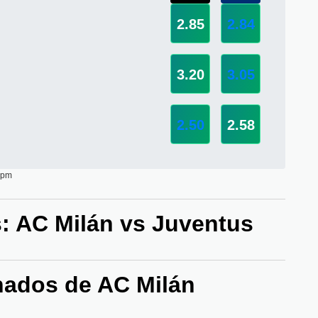
2.85
2.84
3.20
3.05
2.50
2.58
1 pm
s: AC Milán vs Juventus
nados de AC Milán