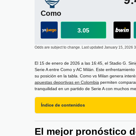
Como
3.05
Odds are subject to change. Last updated
January 15, 2026 
El 15 de enero de 2026 a las 16:45, el Stadio G. Sin
Serie A entre Como y AC Milán. Este enfrentamiento
su posición en la tabla. Como vs Milan genera inter
apuestas deportivas en Colombia
permiten comparar 
tranquilidad en un partido de Serie A con muchos m
Índice de contenidos
El mejor pronóstico 