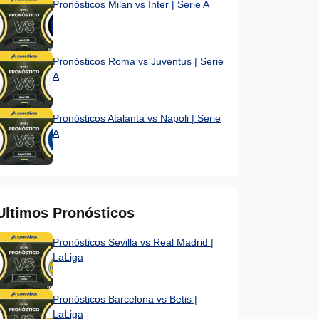
Pronósticos Milan vs Inter | Serie A
Pronósticos Roma vs Juventus | Serie
A
Pronósticos Atalanta vs Napoli | Serie
A
Ultimos Pronósticos
Pronósticos Sevilla vs Real Madrid |
LaLiga
Pronósticos Barcelona vs Betis |
LaLiga