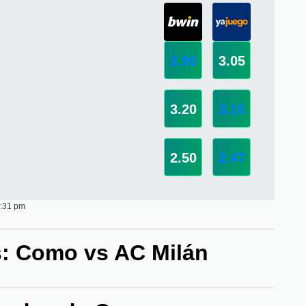
2.90
3.05
3.20
3.15
2.50
2.47
3:31 pm
s: Como vs AC Milán