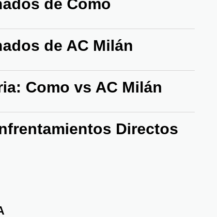
onados de Como
nados de AC Milán
oria: Como vs AC Milán
nfrentamientos Directos
A