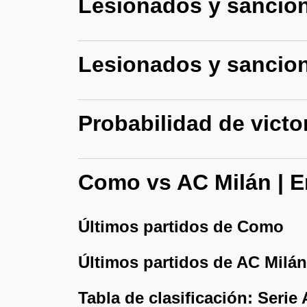
Lesionados y sanci
Lesionados y sancio
Probabilidad de vict
Como vs AC Milán | E
Últimos partidos de Como
Últimos partidos de AC Milán
Tabla de clasificación: Serie 