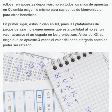
rollover en apuestas deportivas, no en todos los sitios de apuestas
en Colombia exigen lo mismo para sus bonos de bienvenida o
para otros beneficios.
En primer lugar, estos inician en X3, pues las plataformas de
juegos de azar no exigen menos que esta cantidad al no ser un
valor atractivo ni arriesgado en los pronósticos. Al ser de X3, se
exige que se apueste 3 veces
el valor del bono otorgado antes de
poder ser retirado.