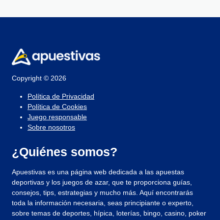
Copyright © 2026
Política de Privacidad
Política de Cookies
Juego responsable
Sobre nosotros
¿Quiénes somos?
Apuestivas es una página web dedicada a las apuestas
deportivas y los juegos de azar, que te proporciona guías,
consejos, tips, estrategias y mucho más. Aquí encontrarás
toda la información necesaria, seas principiante o experto,
sobre temas de deportes, hípica, loterías, bingo, casino, poker