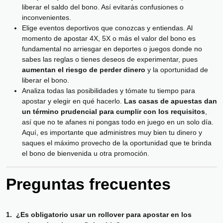
liberar el saldo del bono. Así evitarás confusiones o
inconvenientes.
Elige eventos deportivos que conozcas y entiendas. Al
momento de apostar 4X, 5X o más el valor del bono es
fundamental no arriesgar en deportes o juegos donde no
sabes las reglas o tienes deseos de experimentar, pues
aumentan el riesgo de perder dinero
y la oportunidad de
liberar el bono.
Analiza todas las posibilidades y tómate tu tiempo para
apostar y elegir en qué hacerlo.
Las casas de apuestas dan
un término prudencial para cumplir con los requisitos
,
así que no te afanes ni pongas todo en juego en un solo día.
Aquí, es importante que administres muy bien tu dinero y
saques el máximo provecho de la oportunidad que te brinda
el bono de bienvenida u otra promoción.
Preguntas frecuentes
1. ¿Es obligatorio usar un rollover para apostar en los