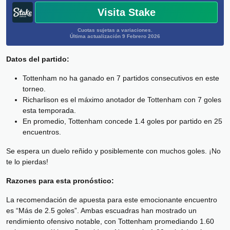
Visita Stake
Cuotas sujetas a variaciones.
Última actualización 9 Febrero 2026
Datos del partido:
Tottenham no ha ganado en 7 partidos consecutivos en este
torneo.
Richarlison es el máximo anotador de Tottenham con 7 goles
esta temporada.
En promedio, Tottenham concede 1.4 goles por partido en 25
encuentros.
Se espera un duelo reñido y posiblemente con muchos goles. ¡No
te lo pierdas!
Razones para esta pronóstico:
La recomendación de apuesta para este emocionante encuentro
es “Más de 2.5 goles”. Ambas escuadras han mostrado un
rendimiento ofensivo notable, con Tottenham promediando 1.60