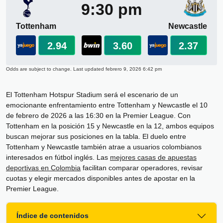
9:30 pm
Tottenham
Newcastle
2.94
3.60
2.37
Odds are subject to change. Last updated
febrero 9, 2026 6:42 pm
El Tottenham Hotspur Stadium será el escenario de un
emocionante enfrentamiento entre Tottenham y Newcastle el 10
de febrero de 2026 a las 16:30 en la Premier League. Con
Tottenham en la posición 15 y Newcastle en la 12, ambos equipos
buscan mejorar sus posiciones en la tabla. El duelo entre
Tottenham y Newcastle también atrae a usuarios colombianos
interesados en fútbol inglés. Las
mejores casas de apuestas
deportivas en Colombia
facilitan comparar operadores, revisar
cuotas y elegir mercados disponibles antes de apostar en la
Premier League.
Índice de contenidos