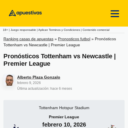
Skip to content
18+ | Juego responsable | Aplican Terminos y Condiciones | Contenido comercial
Ranking casas de apuestas
»
Pronosticos futbol
»
Pronósticos
Tottenham vs Newcastle | Premier League
Pronósticos Tottenham vs Newcastle |
Premier League
Alberto Plaza Gonzalo
febrero 9, 2026
Última actualización: hace 6 meses
Tottenham Hotspur Stadium
Premier League
febrero 10, 2026