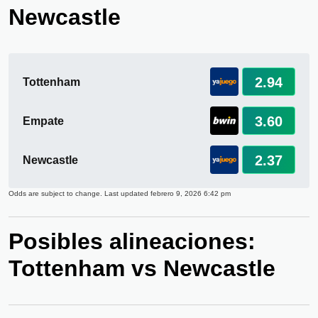
Newcastle
2.94
Tottenham
3.60
Empate
2.37
Newcastle
Odds are subject to change. Last updated
febrero 9, 2026 6:42 pm
Posibles alineaciones:
Tottenham vs Newcastle