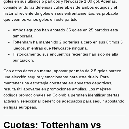
goles en sus últimos 5 partidos y Newcastle 1.00 gol. Además,
considerando las defensas vulnerables de ambos equipos y el
historial reciente de goles en sus enfrentamientos, es probable
que veamos varios goles en este partido.
Ambos equipos han anotado 35 goles en 25 partidos esta
temporada.
Tottenham ha mantenido 2 porterías a cero en sus últimos 5
juegos, mientras que Newcastle ninguna.
Históricamente, sus encuentros recientes han sido de alta
puntuación.
Con estos datos en mente, apostar por más de 2.5 goles parece
una elección segura y emocionante para este duelo. Para
mantener una estrategia constante en apuestas deportivas,
resulta útil apoyarse en promociones amplias. Los
mejores
códigos promocionales en Colombia
permiten identificar ofertas
activas y seleccionar beneficios adecuados para seguir apostando
en ligas europeas.
Cuotas: Tottenham vs