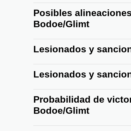
Posibles alineacione
Bodoe/Glimt
Lesionados y sancio
Lesionados y sancio
Probabilidad de victo
Bodoe/Glimt