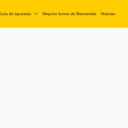
Guía de apuestas
Mejores bonos de Bienvenida
Noticias