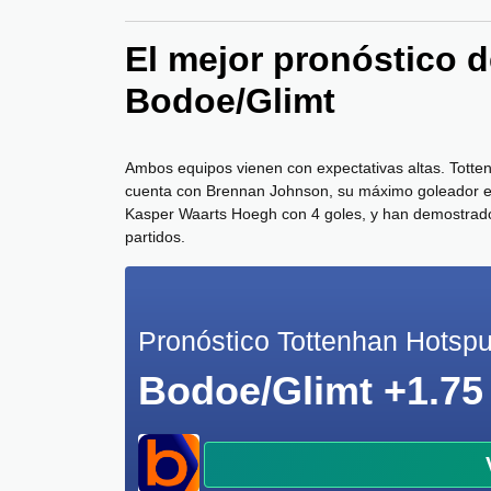
El mejor pronóstico 
Bodoe/Glimt
Ambos equipos vienen con expectativas altas. Totte
cuenta con Brennan Johnson, su máximo goleador en 
Kasper Waarts Hoegh con 4 goles, y han demostrado
partidos.
Pronóstico Tottenhan Hotspu
Bodoe/Glimt +1.75