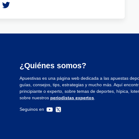
¿Quiénes somos?
Apuestivas es una página web dedicada a las apuestas depor
guías, consejos, tips, estrategias y mucho más. Aquí encontr
principiante o experto, sobre temas de deportes, hípica, lote
sobre nuestros
periodistas expertos
.
Seguinos en