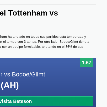
del Tottenham vs
nham ha anotado en todos sus partidos esta temporada y
el torneo con 3 tantos. Por otro lado, Bodoe/Glimt tiene a
 ser un equipo formidable, anotando en el 86% de sus
1.67
r vs Bodoe/Glimt
 (AH)
Visita Betsson