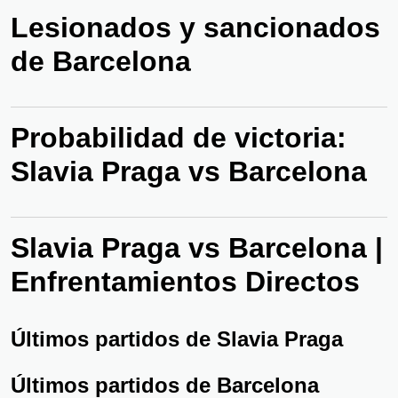
Lesionados y sancionados
de Barcelona
Probabilidad de victoria:
Slavia Praga vs Barcelona
Slavia Praga vs Barcelona |
Enfrentamientos Directos
Últimos partidos de Slavia Praga
Últimos partidos de Barcelona