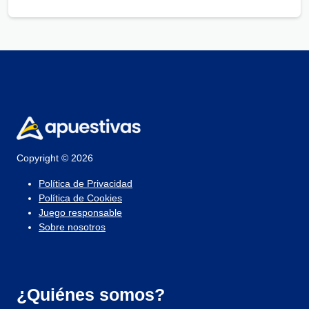
Copyright © 2026
Política de Privacidad
Política de Cookies
Juego responsable
Sobre nosotros
¿Quiénes somos?