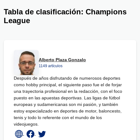
Tabla de clasificación: Champions
League
Alberto Plaza Gonzalo
1149 artículos
Después de años disfrutando de numerosos deportes
como hobby principal, el siguiente paso fue el de forjar
una trayectoria profesional en la redacción, con el foco
puesto en las apuestas deportivas. Las ligas de fútbol
europeas y sudamericanas son mi pasión, y también
estoy especializado en deportes de motor, baloncesto,
tenis y todo lo referente con el mundo de los
videojuegos.