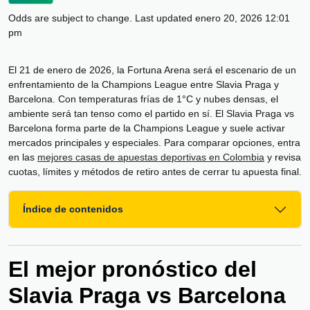
Odds are subject to change. Last updated
enero 20, 2026 12:01
pm
El 21 de enero de 2026, la Fortuna Arena será el escenario de un
enfrentamiento de la Champions League entre Slavia Praga y
Barcelona. Con temperaturas frías de 1°C y nubes densas, el
ambiente será tan tenso como el partido en sí. El Slavia Praga vs
Barcelona forma parte de la Champions League y suele activar
mercados principales y especiales. Para comparar opciones, entra
en las
mejores casas de apuestas deportivas en Colombia
y revisa
cuotas, límites y métodos de retiro antes de cerrar tu apuesta final.
Índice de contenidos
El mejor pronóstico del
Slavia Praga vs Barcelona