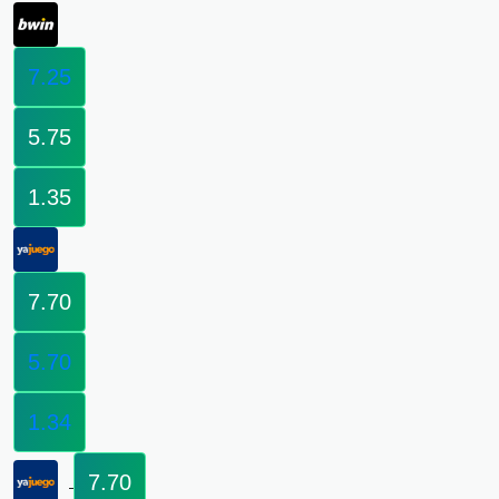
7.25
5.75
1.35
7.70
5.70
1.34
7.70