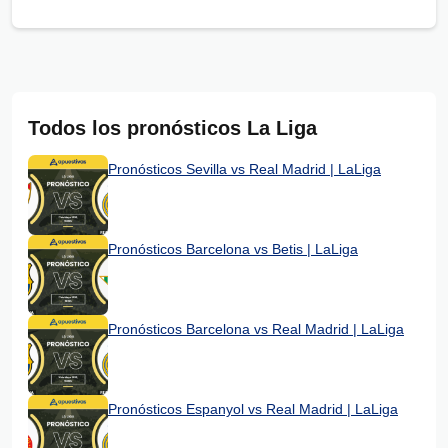
Todos los pronósticos La Liga
Pronósticos Sevilla vs Real Madrid | LaLiga
Pronósticos Barcelona vs Betis | LaLiga
Pronósticos Barcelona vs Real Madrid | LaLiga
Pronósticos Espanyol vs Real Madrid | LaLiga