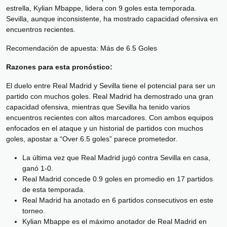
estrella, Kylian Mbappe, lidera con 9 goles esta temporada.
Sevilla, aunque inconsistente, ha mostrado capacidad ofensiva en
encuentros recientes.
Recomendación de apuesta: Más de 6.5 Goles
Razones para esta pronóstico:
El duelo entre Real Madrid y Sevilla tiene el potencial para ser un
partido con muchos goles. Real Madrid ha demostrado una gran
capacidad ofensiva, mientras que Sevilla ha tenido varios
encuentros recientes con altos marcadores. Con ambos equipos
enfocados en el ataque y un historial de partidos con muchos
goles, apostar a “Over 6.5 goles” parece prometedor.
La última vez que Real Madrid jugó contra Sevilla en casa,
ganó 1-0.
Real Madrid concede 0.9 goles en promedio en 17 partidos
de esta temporada.
Real Madrid ha anotado en 6 partidos consecutivos en este
torneo.
Kylian Mbappe es el máximo anotador de Real Madrid en