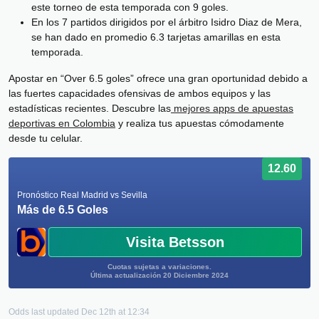
este torneo de esta temporada con 9 goles.
En los 7 partidos dirigidos por el árbitro Isidro Diaz de Mera,
se han dado en promedio 6.3 tarjetas amarillas en esta
temporada.
Apostar en “Over 6.5 goles” ofrece una gran oportunidad debido a
las fuertes capacidades ofensivas de ambos equipos y las
estadísticas recientes. Descubre las
mejores apps de apuestas
deportivas en Colombia
y realiza tus apuestas cómodamente
desde tu celular.
12.60
P
ronóstico Real Madrid vs Sevilla
Más de 6.5 Goles
Visita Betsson
Cuotas sujetas a variaciones.
Última actualización 20 Diciembre 2024
Odds last updated Dec 12th at 12:34