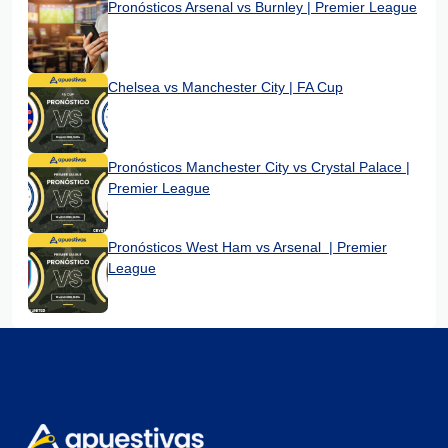
Pronósticos Arsenal vs Burnley | Premier League
Chelsea vs Manchester City | FA Cup
Pronósticos Manchester City vs Crystal Palace |
Premier League
Pronósticos West Ham vs Arsenal | Premier
League