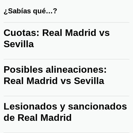
¿Sabías qué…?
Cuotas: Real Madrid vs
Sevilla
Posibles alineaciones:
Real Madrid vs Sevilla
Lesionados y sancionados
de Real Madrid