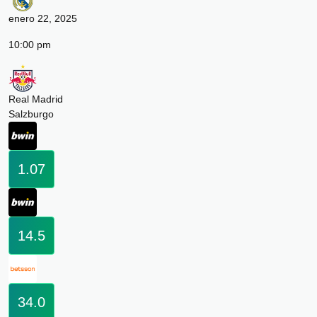
enero 22, 2025
10:00 pm
Real Madrid
Salzburgo
1.07
14.5
34.0