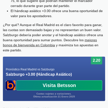
75, lo que sugiere que podrían mantener el marcador
cerrado durante gran parte del partido.
El hándicap asiático +3.00 ofrece una buena oportunidad de
valor para los apostadores.
¿Por qué? Aunque el Real Madrid es el claro favorito para ganar,
las cuotas son demasiado bajas y no representan un buen valor.
Salzburgo debería poder anotar y el hándicap asiático ofrece una
buena oportunidad para sumar puntos. Descubre los
mejores
bonos de bienvenida en Colombia
y maximiza tus apuestas en
este partido.
2.20
P
ronóstico Real Madrid vs Salzburgo
Salzburgo +3.00 (Hándicap Asiático)
Visita Betsson
Cuotas sujetas a variaciones.
Última actualización 21 Enero 2025