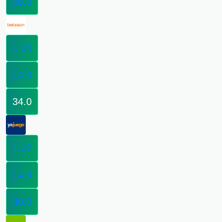
26.0
1.04
14.0
34.0
1.07
14.3
30.0