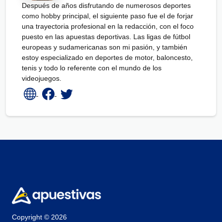
Después de años disfrutando de numerosos deportes
como hobby principal, el siguiente paso fue el de forjar
una trayectoria profesional en la redacción, con el foco
puesto en las apuestas deportivas. Las ligas de fútbol
europeas y sudamericanas son mi pasión, y también
estoy especializado en deportes de motor, baloncesto,
tenis y todo lo referente con el mundo de los
videojuegos.
Copyright © 2026