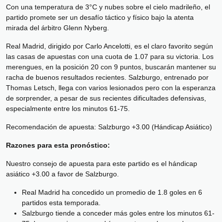
Con una temperatura de 3°C y nubes sobre el cielo madrileño, el
partido promete ser un desafío táctico y físico bajo la atenta
mirada del árbitro Glenn Nyberg.
Real Madrid, dirigido por Carlo Ancelotti, es el claro favorito según
las casas de apuestas con una cuota de 1.07 para su victoria. Los
merengues, en la posición 20 con 9 puntos, buscarán mantener su
racha de buenos resultados recientes. Salzburgo, entrenado por
Thomas Letsch, llega con varios lesionados pero con la esperanza
de sorprender, a pesar de sus recientes dificultades defensivas,
especialmente entre los minutos 61-75.
Recomendación de apuesta: Salzburgo +3.00 (Hándicap Asiático)
Razones para esta pronóstico:
Nuestro consejo de apuesta para este partido es el hándicap
asiático +3.00 a favor de Salzburgo.
Real Madrid ha concedido un promedio de 1.8 goles en 6
partidos esta temporada.
Salzburgo tiende a conceder más goles entre los minutos 61-