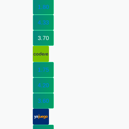
1.80
4.33
3.70
1.75
4.20
3.60