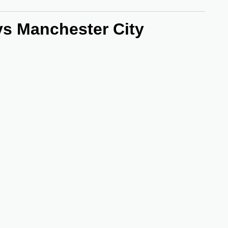
vs Manchester City