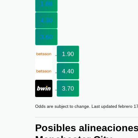
1.88
4.30
3.60
1.90
4.40
3.70
Odds are subject to change. Last updated
febrero 1
Posibles alineaciones