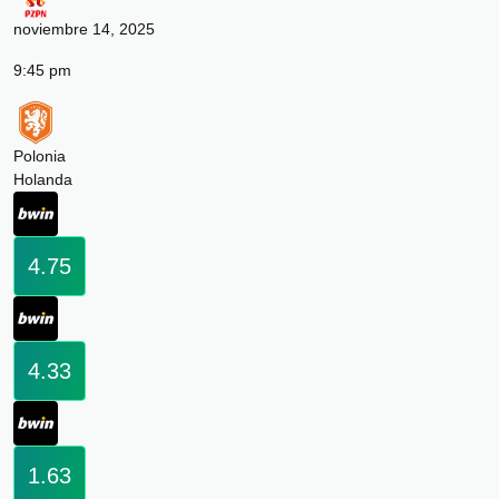
noviembre 14, 2025
9:45 pm
Polonia
Holanda
4.75
4.33
1.63