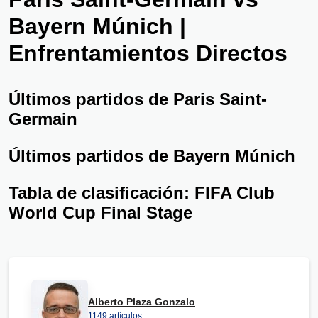
Bayern Múnich |
Enfrentamientos Directos
Últimos partidos de Paris Saint-
Germain
Últimos partidos de Bayern Múnich
Tabla de clasificación: FIFA Club
World Cup Final Stage
Alberto Plaza Gonzalo
1149 artículos