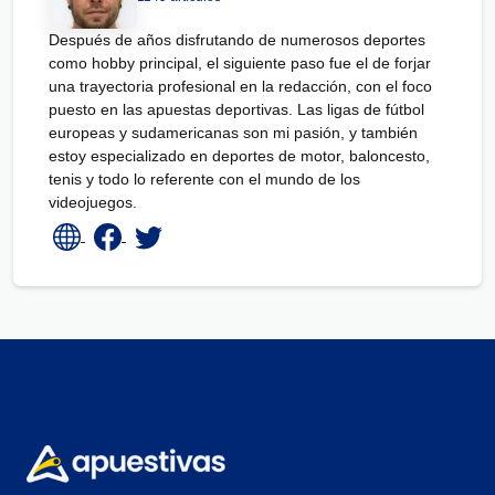
Después de años disfrutando de numerosos deportes
como hobby principal, el siguiente paso fue el de forjar
una trayectoria profesional en la redacción, con el foco
puesto en las apuestas deportivas. Las ligas de fútbol
europeas y sudamericanas son mi pasión, y también
estoy especializado en deportes de motor, baloncesto,
tenis y todo lo referente con el mundo de los
videojuegos.