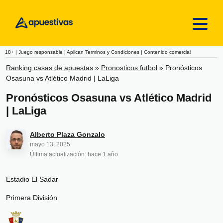
Skip to content
18+ | Juego responsable | Aplican Terminos y Condiciones | Contenido comercial
Ranking casas de apuestas
»
Pronosticos futbol
»
Pronósticos
Osasuna vs Atlético Madrid | LaLiga
Pronósticos Osasuna vs Atlético Madrid
| LaLiga
Alberto Plaza Gonzalo
mayo 13, 2025
Última actualización: hace 1 año
Estadio El Sadar
Primera División