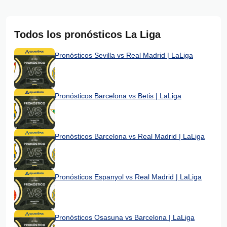
Todos los pronósticos La Liga
Pronósticos Sevilla vs Real Madrid | LaLiga
Pronósticos Barcelona vs Betis | LaLiga
Pronósticos Barcelona vs Real Madrid | LaLiga
Pronósticos Espanyol vs Real Madrid | LaLiga
Pronósticos Osasuna vs Barcelona | LaLiga