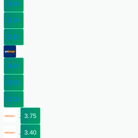
3.60
3.20
2.10
3.75
3.30
2.08
3.75
3.40