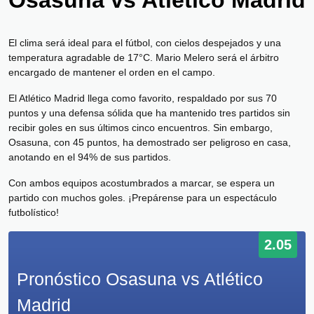
Osasuna vs Atlético Madrid
El clima será ideal para el fútbol, con cielos despejados y una
temperatura agradable de 17°C. Mario Melero será el árbitro
encargado de mantener el orden en el campo.
El Atlético Madrid llega como favorito, respaldado por sus 70
puntos y una defensa sólida que ha mantenido tres partidos sin
recibir goles en sus últimos cinco encuentros. Sin embargo,
Osasuna, con 45 puntos, ha demostrado ser peligroso en casa,
anotando en el 94% de sus partidos.
Con ambos equipos acostumbrados a marcar, se espera un
partido con muchos goles. ¡Prepárense para un espectáculo
futbolístico!
2.05
Pronóstico Osasuna vs Atlético
Madrid