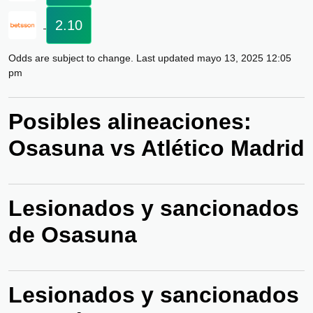
2.10
Odds are subject to change. Last updated
mayo 13, 2025 12:05
pm
Posibles alineaciones:
Osasuna vs Atlético Madrid
Lesionados y sancionados
de Osasuna
Lesionados y sancionados