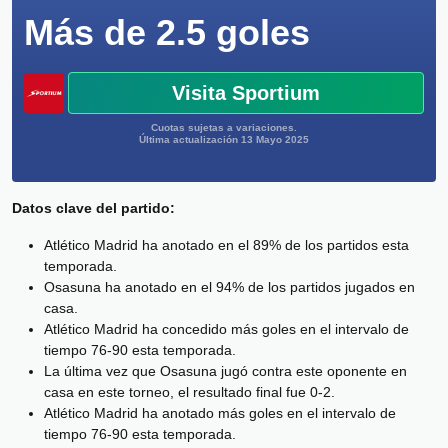
Más de 2.5 goles
Visita Sportium
Cuotas sujetas a variaciones.
Última actualización 13 Mayo 2025
Datos clave del partido:
Atlético Madrid ha anotado en el 89% de los partidos esta
temporada.
Osasuna ha anotado en el 94% de los partidos jugados en
casa.
Atlético Madrid ha concedido más goles en el intervalo de
tiempo 76-90 esta temporada.
La última vez que Osasuna jugó contra este oponente en
casa en este torneo, el resultado final fue 0-2.
Atlético Madrid ha anotado más goles en el intervalo de
tiempo 76-90 esta temporada.