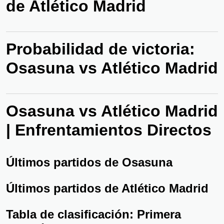
de Atlético Madrid
Probabilidad de victoria:
Osasuna vs Atlético Madrid
Osasuna vs Atlético Madrid
| Enfrentamientos Directos
Últimos partidos de Osasuna
Últimos partidos de Atlético Madrid
Tabla de clasificación: Primera