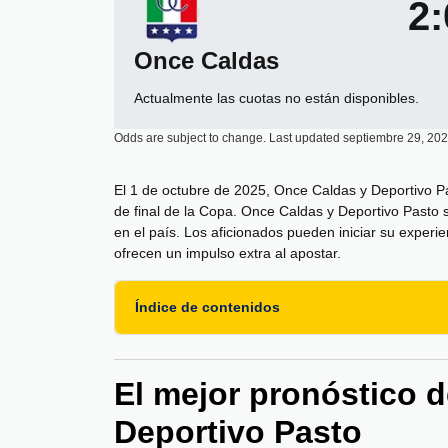
2
Once Caldas
Actualmente las cuotas no están disponibles.
Odds are subject to change. Last updated
septiembre 29, 20
El 1 de octubre de 2025, Once Caldas y Deportivo P
de final de la Copa. Once Caldas y Deportivo Pasto 
en el país. Los aficionados pueden iniciar su exper
ofrecen un impulso extra al apostar.
Índice de contenidos
El mejor pronóstico 
Deportivo Pasto