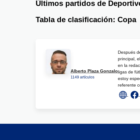
Últimos partidos de Deportiv
Tabla de clasificación: Copa
Después de
principal, 
en la redac
Alberto Plaza Gonzalo
ligas de f
1149 artículos
estoy espec
referente 