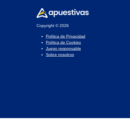
Copyright © 2026
Política de Privacidad
Política de Cookies
Juego responsable
Sobre nosotros