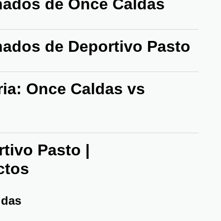
nados de Once Caldas
nados de Deportivo Pasto
ria: Once Caldas vs
tivo Pasto |
ctos
ldas