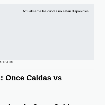
Actualmente las cuotas no están disponibles.
25 4:43 pm
s: Once Caldas vs