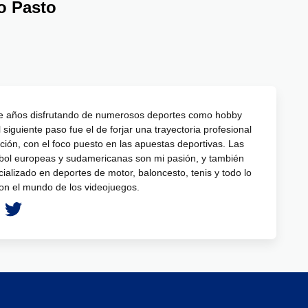
o Pasto
 años disfrutando de numerosos deportes como hobby
el siguiente paso fue el de forjar una trayectoria profesional
ción, con el foco puesto en las apuestas deportivas. Las
útbol europeas y sudamericanas son mi pasión, y también
ializado en deportes de motor, baloncesto, tenis y todo lo
con el mundo de los videojuegos.