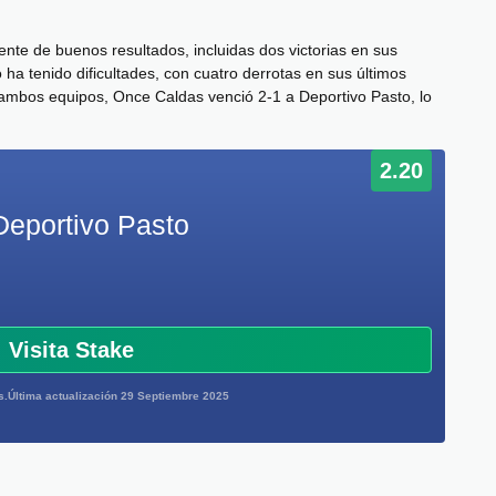
nte de buenos resultados, incluidas dos victorias en sus
o ha tenido dificultades, con cuatro derrotas en sus últimos
 ambos equipos, Once Caldas venció 2-1 a Deportivo Pasto, lo
2.20
Deportivo Pasto
Visita Stake
s.
Última actualización 29 Septiembre 2025