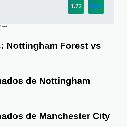
1.72
1.68
40 am
s: Nottingham Forest vs
nados de Nottingham
nados de Manchester City