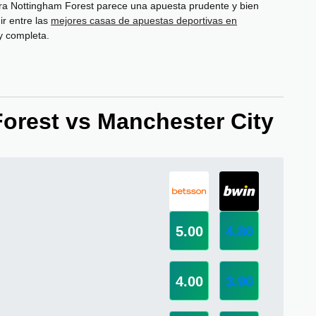
ra Nottingham Forest parece una apuesta prudente y bien
r entre las
mejores casas de apuestas deportivas en
y completa.
orest vs Manchester City
5.00
4.80
4.00
3.90