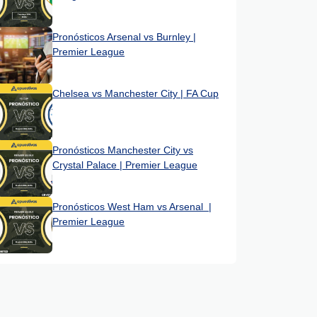
Pronósticos Arsenal vs Burnley |
Premier League
Chelsea vs Manchester City | FA Cup
Pronósticos Manchester City vs
Crystal Palace | Premier League
Pronósticos West Ham vs Arsenal |
Premier League