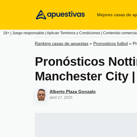
Skip to content
Mejores casas de a
18+ | Juego responsable | Aplican Terminos y Condiciones | Contenido comercia
Ranking casas de apuestas
»
Pronosticos futbol
»
Pr
Pronósticos Nott
Manchester City 
Alberto Plaza Gonzalo
abril 27, 2025