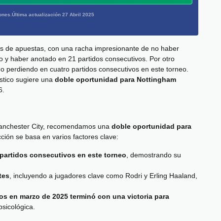
ones.
Última actualización 27 Abril 2025
as de apuestas, con una racha impresionante de no haber
o y haber anotado en 21 partidos consecutivos. Por otro
o perdiendo en cuatro partidos consecutivos en este torneo.
stico sugiere una
doble oportunidad para Nottingham
6.
 Manchester City, recomendamos una
doble oportunidad para
ción se basa en varios factores clave:
partidos consecutivos en este torneo
, demostrando su
tes
, incluyendo a jugadores clave como Rodri y Erling Haaland,
os en marzo de 2025 terminó con una victoria para
psicológica.