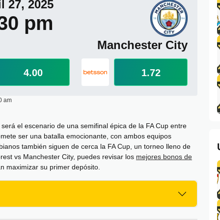
il 27, 2025
:30 pm
Manchester City
4.00
1.72
40 am
 será el escenario de una semifinal épica de la FA Cup entre
romete ser una batalla emocionante, con ambos equipos
mbianos también siguen de cerca la FA Cup, un torneo lleno de
orest vs Manchester City, puedes revisar los
mejores bonos de
an maximizar su primer depósito.