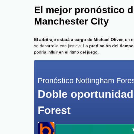
El mejor pronóstico 
Manchester City
El arbitraje estará a cargo de Michael Oliver
, un 
se desarrolle con justicia. La
predicción del tiempo
podría influir en el ritmo del juego.
Pronóstico Nottingham Fores
Doble oportunidad
Forest