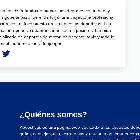
 años disfrutando de numerosos deportes como hobby
el siguiente paso fue el de forjar una trayectoria profesional
ción, con el foco puesto en las apuestas deportivas. Las
útbol europeas y sudamericanas son mi pasión, y también
ializado en deportes de motor, baloncesto, tenis y todo lo
con el mundo de los videojuegos.
¿Quiénes somos?
Apuestivas es una página web dedicada a las apuestas depor
guías, consejos, tips, estrategias y mucho más. Aquí encontr