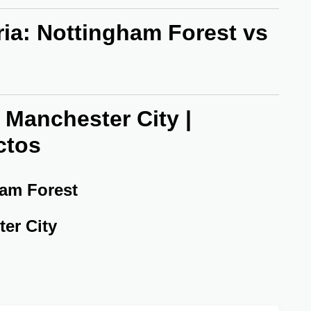
ria: Nottingham Forest vs
 Manchester City |
ctos
ham Forest
er City