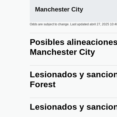
Manchester City
Odds are subject to change. Last updated
abril 27, 2025 10:
Posibles alineacione
Manchester City
Lesionados y sancio
Forest
Lesionados y sancio