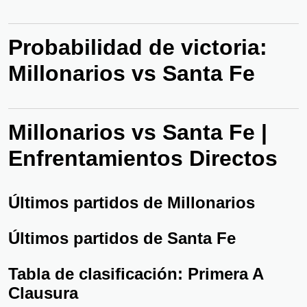
Probabilidad de victoria:
Millonarios vs Santa Fe
Millonarios vs Santa Fe |
Enfrentamientos Directos
Últimos partidos de Millonarios
Últimos partidos de Santa Fe
Tabla de clasificación: Primera A
Clausura