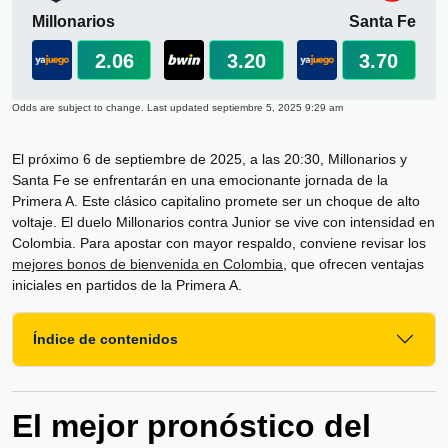
Millonarios
Santa Fe
2.06
3.20
3.70
Odds are subject to change. Last updated
septiembre 5, 2025 9:29 am
El próximo 6 de septiembre de 2025, a las 20:30, Millonarios y
Santa Fe se enfrentarán en una emocionante jornada de la
Primera A. Este clásico capitalino promete ser un choque de alto
voltaje. El duelo Millonarios contra Junior se vive con intensidad en
Colombia. Para apostar con mayor respaldo, conviene revisar los
mejores bonos de bienvenida en Colombia
, que ofrecen ventajas
iniciales en partidos de la Primera A.
Índice de contenidos
El mejor pronóstico del