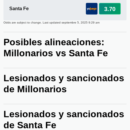
3.70
Santa Fe
Odds are subject to change. Last updated
septiembre 5, 2025 9:29 am
Posibles alineaciones:
Millonarios vs Santa Fe
Lesionados y sancionados
de Millonarios
Lesionados y sancionados
de Santa Fe