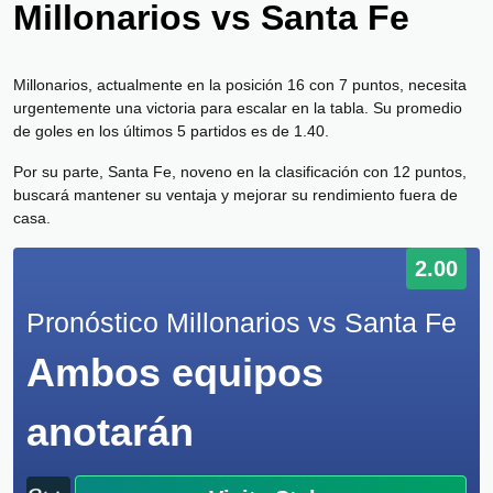
Millonarios vs Santa Fe
Millonarios, actualmente en la posición 16 con 7 puntos, necesita
urgentemente una victoria para escalar en la tabla. Su promedio
de goles en los últimos 5 partidos es de 1.40.
Por su parte, Santa Fe, noveno en la clasificación con 12 puntos,
buscará mantener su ventaja y mejorar su rendimiento fuera de
casa.
2.00
Pronóstico Millonarios vs Santa Fe
Ambos equipos
anotarán