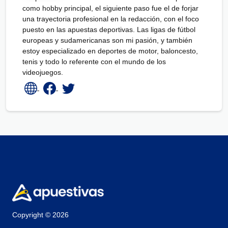
como hobby principal, el siguiente paso fue el de forjar
una trayectoria profesional en la redacción, con el foco
puesto en las apuestas deportivas. Las ligas de fútbol
europeas y sudamericanas son mi pasión, y también
estoy especializado en deportes de motor, baloncesto,
tenis y todo lo referente con el mundo de los
videojuegos.
Copyright © 2026