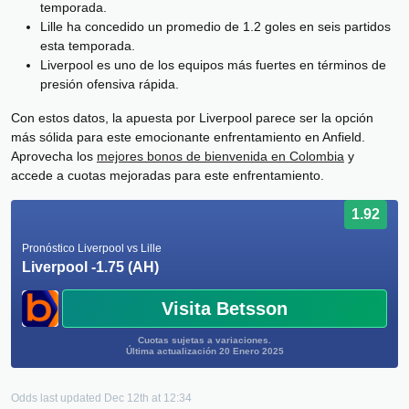
temporada.
Lille ha concedido un promedio de 1.2 goles en seis partidos
esta temporada.
Liverpool es uno de los equipos más fuertes en términos de
presión ofensiva rápida.
Con estos datos, la apuesta por Liverpool parece ser la opción
más sólida para este emocionante enfrentamiento en Anfield.
Aprovecha los
mejores bonos de bienvenida en Colombia
y
accede a cuotas mejoradas para este enfrentamiento.
1.92
P
ronóstico Liverpool vs Lille
Liverpool -1.75 (AH)
Visita Betsson
Cuotas sujetas a variaciones.
Última actualización 20 Enero 2025
Odds last updated Dec 12th at 12:34