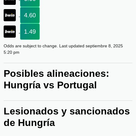
4.60
1.49
Odds are subject to change. Last updated
septiembre 8, 2025
5:20 pm
Posibles alineaciones:
Hungría vs Portugal
Lesionados y sancionados
de Hungría