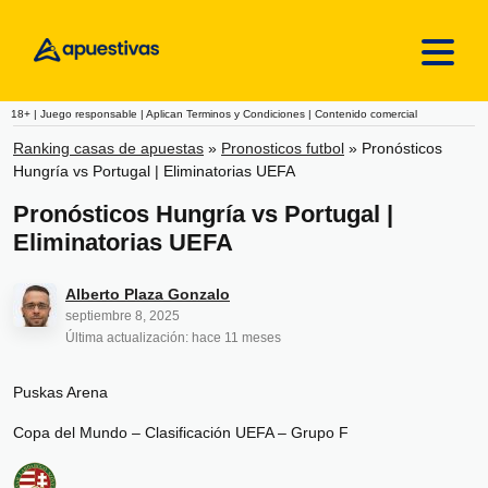
Skip to content
18+ | Juego responsable | Aplican Terminos y Condiciones | Contenido comercial
Ranking casas de apuestas
»
Pronosticos futbol
»
Pronósticos
Hungría vs Portugal | Eliminatorias UEFA
Pronósticos Hungría vs Portugal |
Eliminatorias UEFA
Alberto Plaza Gonzalo
septiembre 8, 2025
Última actualización: hace 11 meses
Puskas Arena
Copa del Mundo – Clasificación UEFA – Grupo F