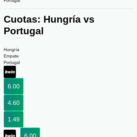
Portugal.
Cuotas: Hungría vs
Portugal
Hungría
Empate
Portugal
6.00
4.60
1.49
6.00