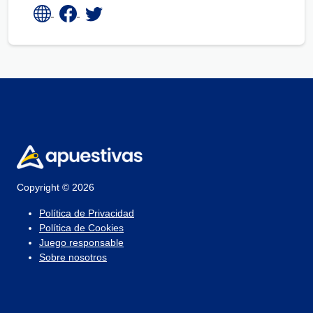
Copyright © 2026
Política de Privacidad
Política de Cookies
Juego responsable
Sobre nosotros