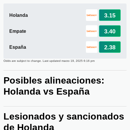
3.15
Holanda
3.40
Empate
2.38
España
Odds are subject to change. Last updated
marzo 19, 2025 6:16 pm
Posibles alineaciones:
Holanda vs España
Lesionados y sancionados
de Holanda