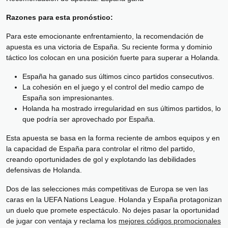
Razones para esta pronóstico:
Para este emocionante enfrentamiento, la recomendación de
apuesta es una victoria de España. Su reciente forma y dominio
táctico los colocan en una posición fuerte para superar a Holanda.
España ha ganado sus últimos cinco partidos consecutivos.
La cohesión en el juego y el control del medio campo de
España son impresionantes.
Holanda ha mostrado irregularidad en sus últimos partidos, lo
que podría ser aprovechado por España.
Esta apuesta se basa en la forma reciente de ambos equipos y en
la capacidad de España para controlar el ritmo del partido,
creando oportunidades de gol y explotando las debilidades
defensivas de Holanda.
Dos de las selecciones más competitivas de Europa se ven las
caras en la UEFA Nations League. Holanda y España protagonizan
un duelo que promete espectáculo. No dejes pasar la oportunidad
de jugar con ventaja y reclama los
mejores códigos promocionales