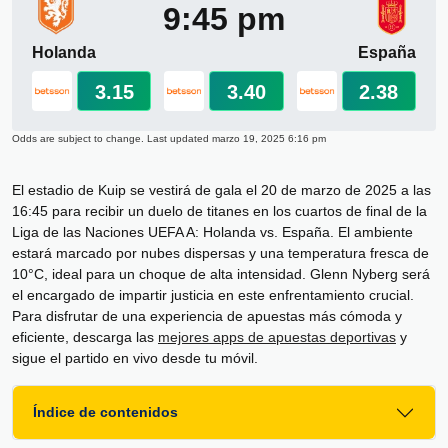
9:45 pm
Holanda
España
3.15
3.40
2.38
Odds are subject to change. Last updated
marzo 19, 2025 6:16 pm
El estadio de Kuip se vestirá de gala el 20 de marzo de 2025 a las
16:45 para recibir un duelo de titanes en los cuartos de final de la
Liga de las Naciones UEFA A: Holanda vs. España. El ambiente
estará marcado por nubes dispersas y una temperatura fresca de
10°C, ideal para un choque de alta intensidad. Glenn Nyberg será
el encargado de impartir justicia en este enfrentamiento crucial.
Para disfrutar de una experiencia de apuestas más cómoda y
eficiente, descarga las
mejores apps de apuestas deportivas
y
sigue el partido en vivo desde tu móvil.
Índice de contenidos