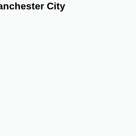
nchester City