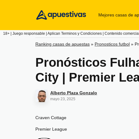
Skip to content
Mejores casas de a
18+ | Juego responsable | Aplican Terminos y Condiciones | Contenido comercia
Ranking casas de apuestas
»
Pronosticos futbol
»
Pr
Pronósticos Fulh
City | Premier Le
Alberto Plaza Gonzalo
mayo 23, 2025
Craven Cottage
Premier League