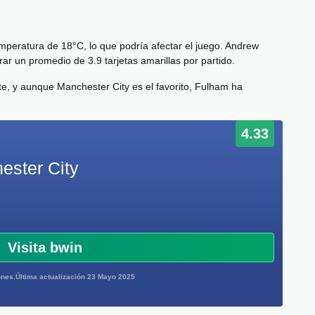
emperatura de 18°C, lo que podría afectar el juego. Andrew
rar un promedio de 3.9 tarjetas amarillas por partido.
te, y aunque Manchester City es el favorito, Fulham ha
4.33
ester City
Visita bwin
ones.
Última actualización 23 Mayo 2025