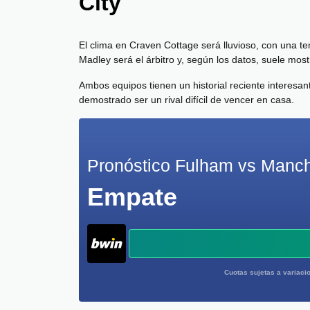
City
El clima en Craven Cottage será lluvioso, con una t
Madley será el árbitro y, según los datos, suele most
Ambos equipos tienen un historial reciente interesan
demostrado ser un rival difícil de vencer en casa.
Pronóstico Fulham vs Manch
Empate
Cuotas sujetas a variaci