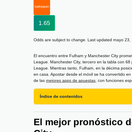
1.65
Odds are subject to change. Last updated
mayo 23,
El encuentro entre Fulham y Manchester City promet
League. Manchester City, tercero en la tabla con 68
League. Mientras tanto, Fulham, en la décima posici
en casa. Apostar desde el móvil se ha convertido e
de las
mejores apps de apuestas
, con funciones esp
Índice de contenidos
El mejor pronóstico 