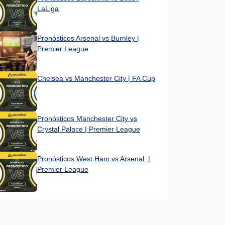
LaLiga
Pronósticos Arsenal vs Burnley |
Premier League
Chelsea vs Manchester City | FA Cup
Pronósticos Manchester City vs
Crystal Palace | Premier League
Pronósticos West Ham vs Arsenal |
Premier League