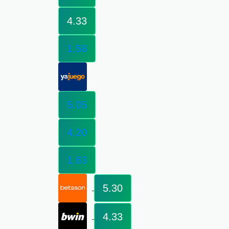
4.33
1.58
5.05
4.20
1.63
5.30
4.33