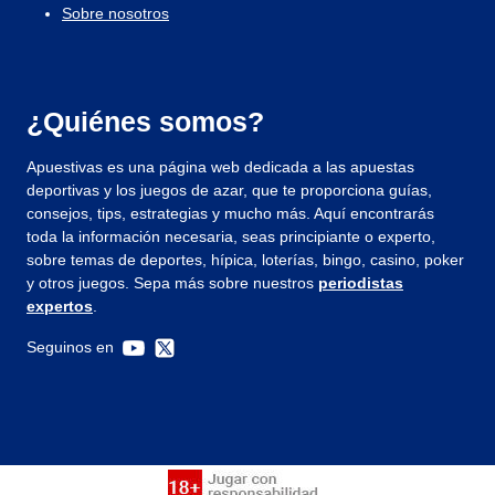
Sobre nosotros
¿Quiénes somos?
Apuestivas es una página web dedicada a las apuestas
deportivas y los juegos de azar, que te proporciona guías,
consejos, tips, estrategias y mucho más. Aquí encontrarás
toda la información necesaria, seas principiante o experto,
sobre temas de deportes, hípica, loterías, bingo, casino, poker
y otros juegos. Sepa más sobre nuestros
periodistas
expertos
.
Seguinos en