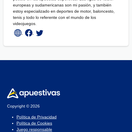
europeas y sudamericanas son mi pasión, y también
estoy especializado en deportes de motor, baloncesto,
tenis y todo lo referente con el mundo de los
videojuegos.
Copyright © 2026
Política de Privacidad
Política de Cookies
Juego responsable