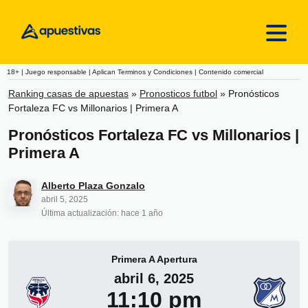
Skip to content
18+ | Juego responsable | Aplican Terminos y Condiciones | Contenido comercial
Ranking casas de apuestas
»
Pronosticos futbol
»
Pronósticos
Fortaleza FC vs Millonarios | Primera A
Pronósticos Fortaleza FC vs Millonarios |
Primera A
Alberto Plaza Gonzalo
abril 5, 2025
Última actualización: hace 1 año
Primera A Apertura
abril 6, 2025
11:10 pm