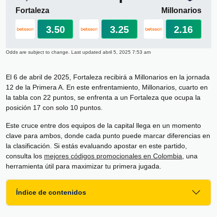
Fortaleza
Millonarios
3.50
3.25
2.16
Odds are subject to change. Last updated
abril 5, 2025 7:53 am
El 6 de abril de 2025, Fortaleza recibirá a Millonarios en la jornada
12 de la Primera A. En este enfrentamiento, Millonarios, cuarto en
la tabla con 22 puntos, se enfrenta a un Fortaleza que ocupa la
posición 17 con solo 10 puntos.
Este cruce entre dos equipos de la capital llega en un momento
clave para ambos, donde cada punto puede marcar diferencias en
la clasificación. Si estás evaluando apostar en este partido,
consulta los
mejores códigos promocionales en Colombia
, una
herramienta útil para maximizar tu primera jugada.
Índice de contenidos