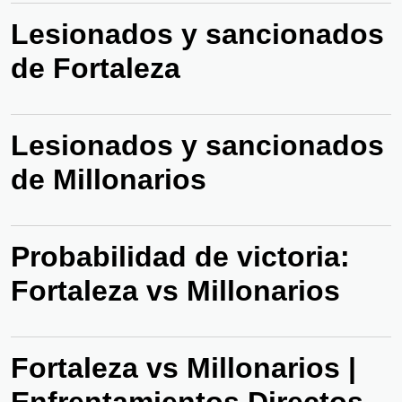
Lesionados y sancionados
de Fortaleza
Lesionados y sancionados
de Millonarios
Probabilidad de victoria:
Fortaleza vs Millonarios
Fortaleza vs Millonarios |
Enfrentamientos Directos