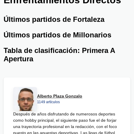
Últimos partidos de Fortaleza
Últimos partidos de Millonarios
Tabla de clasificación: Primera A
Apertura
Alberto Plaza Gonzalo
1149 artículos
Después de años disfrutando de numerosos deportes
como hobby principal, el siguiente paso fue el de forjar
una trayectoria profesional en la redacción, con el foco
puesto en las apuestas deportivas. Las ligas de fútbol