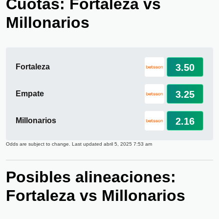
Cuotas: Fortaleza vs
Millonarios
3.50
Fortaleza
3.25
Empate
2.16
Millonarios
Odds are subject to change. Last updated
abril 5, 2025 7:53 am
Posibles alineaciones:
Fortaleza vs Millonarios