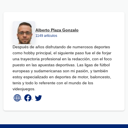
Alberto Plaza Gonzalo
1149 artículos
Después de años disfrutando de numerosos deportes
como hobby principal, el siguiente paso fue el de forjar
una trayectoria profesional en la redacción, con el foco
puesto en las apuestas deportivas. Las ligas de fútbol
europeas y sudamericanas son mi pasión, y también
estoy especializado en deportes de motor, baloncesto,
tenis y todo lo referente con el mundo de los
videojuegos.