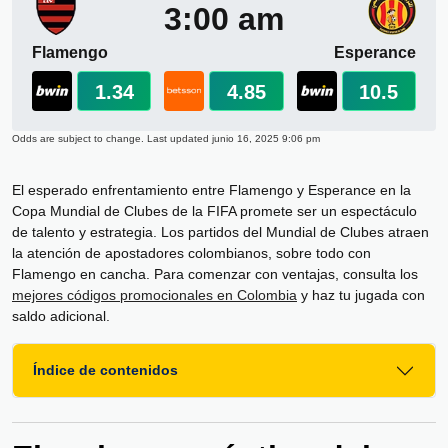
3:00 am
Flamengo
Esperance
1.34
4.85
10.5
Odds are subject to change. Last updated
junio 16, 2025 9:06 pm
El esperado enfrentamiento entre Flamengo y Esperance en la
Copa Mundial de Clubes de la FIFA promete ser un espectáculo
de talento y estrategia. Los partidos del Mundial de Clubes atraen
la atención de apostadores colombianos, sobre todo con
Flamengo en cancha. Para comenzar con ventajas, consulta los
mejores códigos promocionales en Colombia
y haz tu jugada con
saldo adicional.
Índice de contenidos