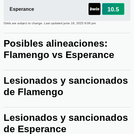
10.5
Esperance
Odds are subject to change. Last updated
junio 16, 2025 9:06 pm
Posibles alineaciones:
Flamengo vs Esperance
Lesionados y sancionados
de Flamengo
Lesionados y sancionados
de Esperance