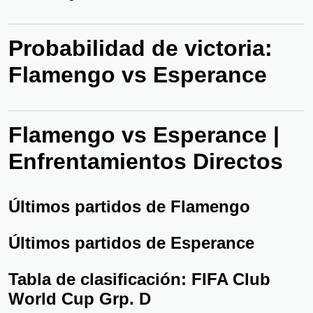
Probabilidad de victoria:
Flamengo vs Esperance
Flamengo vs Esperance |
Enfrentamientos Directos
Últimos partidos de Flamengo
Últimos partidos de Esperance
Tabla de clasificación: FIFA Club
World Cup Grp. D