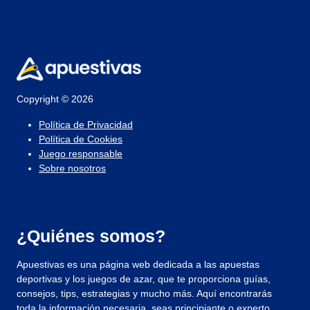
Copyright © 2026
Política de Privacidad
Política de Cookies
Juego responsable
Sobre nosotros
¿Quiénes somos?
Apuestivas es una página web dedicada a las apuestas
deportivas y los juegos de azar, que te proporciona guías,
consejos, tips, estrategias y mucho más. Aquí encontrarás
toda la información necesaria, seas principiante o experto,