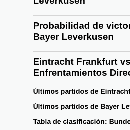
Leverkusen
Probabilidad de victor
Bayer Leverkusen
Eintracht Frankfurt v
Enfrentamientos Dire
Últimos partidos de Eintracht
Últimos partidos de Bayer L
Tabla de clasificación: Bunde