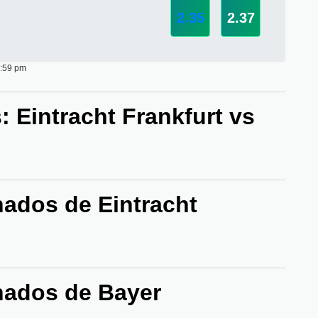
2.35
2.37
1:59 pm
: Eintracht Frankfurt vs
ados de Eintracht
nados de Bayer