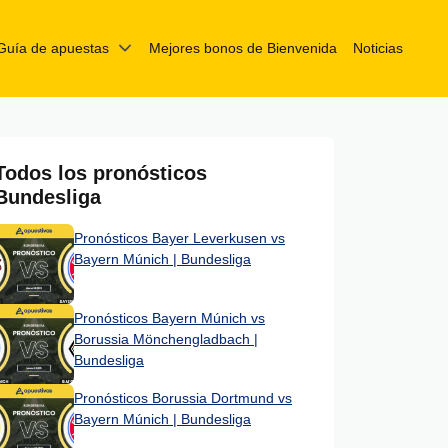
Guía de apuestas
Mejores bonos de Bienvenida
Noticias
Todos los pronósticos
Bundesliga
Pronósticos Bayer Leverkusen vs
Bayern Múnich | Bundesliga
Pronósticos Bayern Múnich vs
Borussia Mönchengladbach |
Bundesliga
Pronósticos Borussia Dortmund vs
Bayern Múnich | Bundesliga