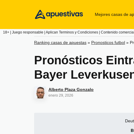
Skip to content
Mejores casas de a
18+ | Juego responsable | Aplican Terminos y Condiciones | Contenido comercia
Ranking casas de apuestas
»
Pronosticos futbol
»
Pr
Pronósticos Eintr
Bayer Leverkusen
Alberto Plaza Gonzalo
enero 29, 2026
Deut
B