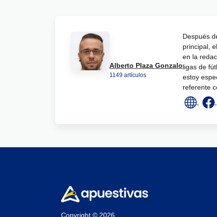
Después de
principal, 
en la redac
Alberto Plaza Gonzalo
ligas de f
1149 artículos
estoy espec
referente 
Copyright © 2026