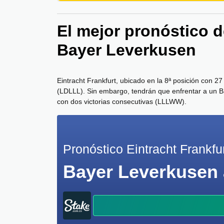
El mejor pronóstico d
Bayer Leverkusen
Eintracht Frankfurt, ubicado en la 8ª posición con 2
(LDLLL). Sin embargo, tendrán que enfrentar a un B
con dos victorias consecutivas (LLLWW).
Pronóstico Eintracht Frankf
Bayer Leverkusen 