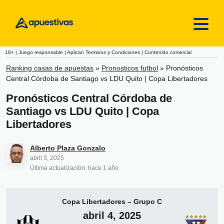
Skip to content
18+ | Juego responsable | Aplican Terminos y Condiciones | Contenido comercial
Ranking casas de apuestas
»
Pronosticos futbol
»
Pronósticos
Central Córdoba de Santiago vs LDU Quito | Copa Libertadores
Pronósticos Central Córdoba de
Santiago vs LDU Quito | Copa
Libertadores
Alberto Plaza Gonzalo
abril 3, 2025
Última actualización: hace 1 año
Copa Libertadores – Grupo C
abril 4, 2025