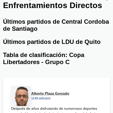
Enfrentamientos Directos
Últimos partidos de Central Cordoba
de Santiago
Últimos partidos de LDU de Quito
Tabla de clasificación: Copa
Libertadores - Grupo C
Alberto Plaza Gonzalo
1149 artículos
Después de años disfrutando de numerosos deportes