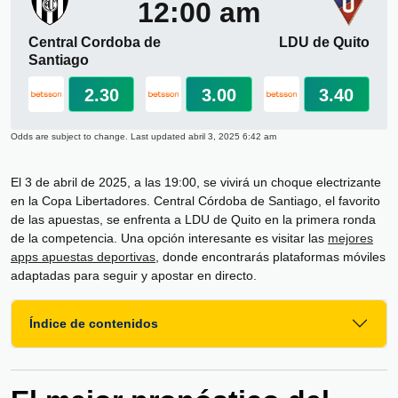
12:00 am
Central Cordoba de
LDU de Quito
Santiago
2.30
3.00
3.40
Odds are subject to change. Last updated
abril 3, 2025 6:42 am
El 3 de abril de 2025, a las 19:00, se vivirá un choque electrizante
en la Copa Libertadores. Central Córdoba de Santiago, el favorito
de las apuestas, se enfrenta a LDU de Quito en la primera ronda
de la competencia. Una opción interesante es visitar las
mejores
apps apuestas deportivas
, donde encontrarás plataformas móviles
adaptadas para seguir y apostar en directo.
Índice de contenidos