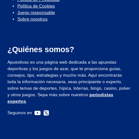
Política de Cookies
Juego responsable
Sobre nosotros
¿Quiénes somos?
Apuestivas es una página web dedicada a las apuestas
deportivas y los juegos de azar, que te proporciona guías,
consejos, tips, estrategias y mucho más. Aquí encontrarás
toda la información necesaria, seas principiante o experto,
sobre temas de deportes, hípica, loterías, bingo, casino, poker
y otros juegos. Sepa más sobre nuestros
periodistas
expertos
.
Seguinos en