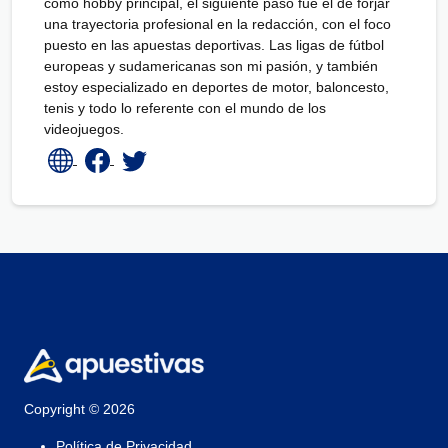
como hobby principal, el siguiente paso fue el de forjar
una trayectoria profesional en la redacción, con el foco
puesto en las apuestas deportivas. Las ligas de fútbol
europeas y sudamericanas son mi pasión, y también
estoy especializado en deportes de motor, baloncesto,
tenis y todo lo referente con el mundo de los
videojuegos.
Copyright © 2026
Política de Privacidad