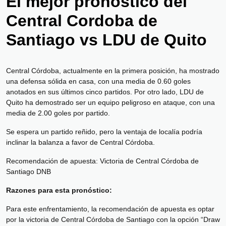
El mejor pronóstico del
Central Cordoba de
Santiago vs LDU de Quito
Central Córdoba, actualmente en la primera posición, ha mostrado
una defensa sólida en casa, con una media de 0.60 goles
anotados en sus últimos cinco partidos. Por otro lado, LDU de
Quito ha demostrado ser un equipo peligroso en ataque, con una
media de 2.00 goles por partido.
Se espera un partido reñido, pero la ventaja de localía podría
inclinar la balanza a favor de Central Córdoba.
Recomendación de apuesta: Victoria de Central Córdoba de
Santiago DNB
Razones para esta pronóstico:
Para este enfrentamiento, la recomendación de apuesta es optar
por la victoria de Central Córdoba de Santiago con la opción “Draw