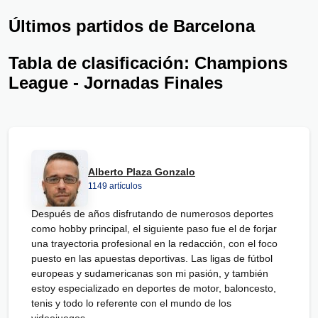
Últimos partidos de Barcelona
Tabla de clasificación: Champions
League - Jornadas Finales
Alberto Plaza Gonzalo
1149 artículos
Después de años disfrutando de numerosos deportes
como hobby principal, el siguiente paso fue el de forjar
una trayectoria profesional en la redacción, con el foco
puesto en las apuestas deportivas. Las ligas de fútbol
europeas y sudamericanas son mi pasión, y también
estoy especializado en deportes de motor, baloncesto,
tenis y todo lo referente con el mundo de los