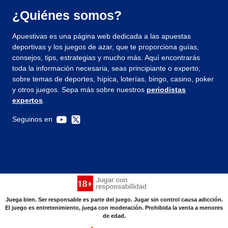
¿Quiénes somos?
Apuestivas es una página web dedicada a las apuestas
deportivas y los juegos de azar, que te proporciona guías,
consejos, tips, estrategias y mucho más. Aquí encontrarás
toda la información necesaria, seas principiante o experto,
sobre temas de deportes, hípica, loterías, bingo, casino, poker
y otros juegos. Sepa más sobre nuestros
periodistas
expertos
.
Seguinos en
Juega bien. Ser responsable es parte del juego. Jugar sin control causa adicción.
El juego es entretenimiento, juega con moderación. Prohibida la venta a menores
de edad.