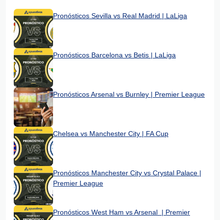
Pronósticos Sevilla vs Real Madrid | LaLiga
Pronósticos Barcelona vs Betis | LaLiga
Pronósticos Arsenal vs Burnley | Premier League
Chelsea vs Manchester City | FA Cup
Pronósticos Manchester City vs Crystal Palace |
Premier League
Pronósticos West Ham vs Arsenal | Premier