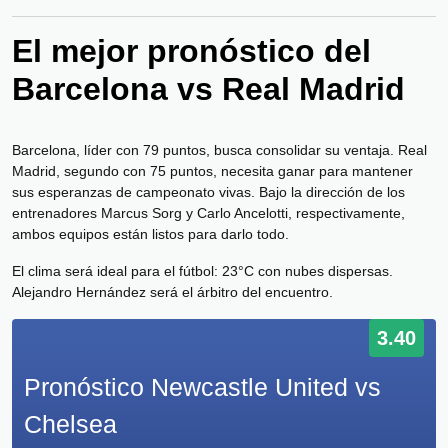
El mejor pronóstico del
Barcelona vs Real Madrid
Barcelona, líder con 79 puntos, busca consolidar su ventaja. Real
Madrid, segundo con 75 puntos, necesita ganar para mantener
sus esperanzas de campeonato vivas. Bajo la dirección de los
entrenadores Marcus Sorg y Carlo Ancelotti, respectivamente,
ambos equipos están listos para darlo todo.
El clima será ideal para el fútbol: 23°C con nubes dispersas.
Alejandro Hernández será el árbitro del encuentro.
3.40
Pronóstico Newcastle United vs
Chelsea