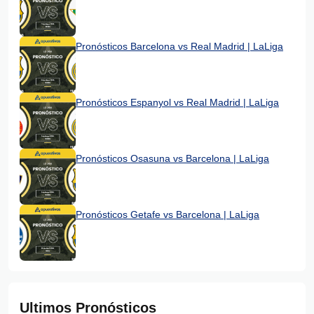
Pronósticos Barcelona vs Real Madrid | LaLiga
Pronósticos Espanyol vs Real Madrid | LaLiga
Pronósticos Osasuna vs Barcelona | LaLiga
Pronósticos Getafe vs Barcelona | LaLiga
Ultimos Pronósticos