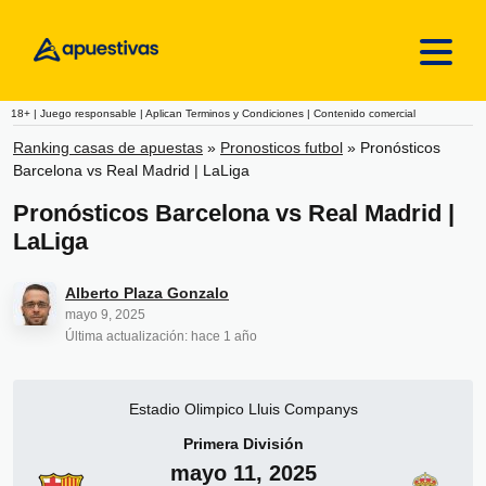
Skip to content
18+ | Juego responsable | Aplican Terminos y Condiciones | Contenido comercial
Ranking casas de apuestas
»
Pronosticos futbol
»
Pronósticos
Barcelona vs Real Madrid | LaLiga
Pronósticos Barcelona vs Real Madrid |
LaLiga
Alberto Plaza Gonzalo
mayo 9, 2025
Última actualización: hace 1 año
Estadio Olimpico Lluis Companys
Primera División
mayo 11, 2025