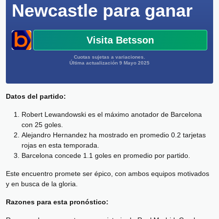
Newcastle para ganar
Visita Betsson
Cuotas sujetas a variaciones.
Última actualización 9 Mayo 2025
Datos del partido:
Robert Lewandowski es el máximo anotador de Barcelona
con 25 goles.
Alejandro Hernandez ha mostrado en promedio 0.2 tarjetas
rojas en esta temporada.
Barcelona concede 1.1 goles en promedio por partido.
Este encuentro promete ser épico, con ambos equipos motivados
y en busca de la gloria.
Razones para esta pronóstico: