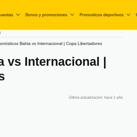
puestas
Bonos y promociones
Pronosticos deportivos
l
onósticos Bahia vs Internacional | Copa Libertadores
 vs Internacional |
s
Última actualización: hace 1 año