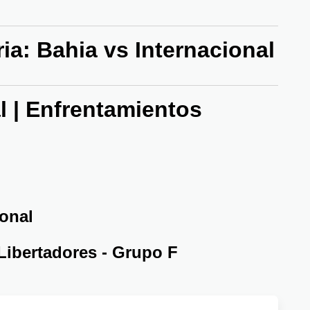
ria: Bahia vs Internacional
l | Enfrentamientos
ional
 Libertadores - Grupo F