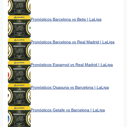
Pronósticos Barcelona vs Betis | LaLiga
Pronósticos Barcelona vs Real Madrid | LaLiga
Pronósticos Espanyol vs Real Madrid | LaLiga
Pronósticos Osasuna vs Barcelona | LaLiga
Pronósticos Getafe vs Barcelona | LaLiga