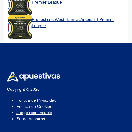
Premier League
Pronósticos West Ham vs Arsenal | Premier
League
Copyright © 2026
Política de Privacidad
Política de Cookies
Juego responsable
Sobre nosotros