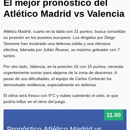
El mejor pronóstico del
Atlético Madrid vs Valencia
Atlético Madrid, cuarto en la tabla con 31 puntos, busca consolidar
su posición en los puestos europeos. Los dirigidos por Diego
Simeone han mostrado una defensa sólida y una ofensiva
efectiva, liderada por Julián Álvarez, su máximo goleador con 7
tantos.
Por otro lado, Valencia, en la posición 16 con 15 puntos, necesita
urgentemente sumar para alejarse de la zona de descenso. A
pesar de sus dificultades, el equipo de Carlos Corberán ha
demostrado resiliencia, especialmente en defensa.
El clima será fresco con 9°C y nubes cubriendo el cielo, lo que
podría influir en el ritmo del juego.
11.00
Pronóstico Atlético Madrid vs