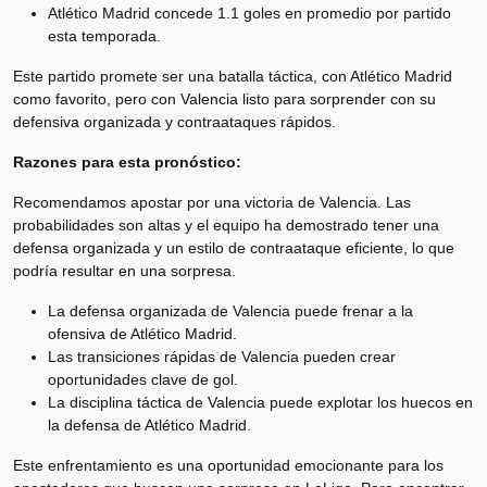
Atlético Madrid concede 1.1 goles en promedio por partido
esta temporada.
Este partido promete ser una batalla táctica, con Atlético Madrid
como favorito, pero con Valencia listo para sorprender con su
defensiva organizada y contraataques rápidos.
Razones para esta pronóstico:
Recomendamos apostar por una victoria de Valencia. Las
probabilidades son altas y el equipo ha demostrado tener una
defensa organizada y un estilo de contraataque eficiente, lo que
podría resultar en una sorpresa.
La defensa organizada de Valencia puede frenar a la
ofensiva de Atlético Madrid.
Las transiciones rápidas de Valencia pueden crear
oportunidades clave de gol.
La disciplina táctica de Valencia puede explotar los huecos en
la defensa de Atlético Madrid.
Este enfrentamiento es una oportunidad emocionante para los