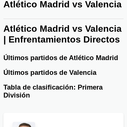
Atlético Madrid vs Valencia
Atlético Madrid vs Valencia
| Enfrentamientos Directos
Últimos partidos de Atlético Madrid
Últimos partidos de Valencia
Tabla de clasificación: Primera
División