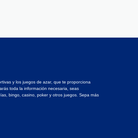
tivas y los juegos de azar, que te proporciona
arás toda la información necesaria, seas
rías, bingo, casino, poker y otros juegos. Sepa más