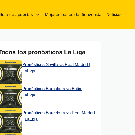
Guía de apuestas
Mejores bonos de Bienvenida
Noticias
Todos los pronósticos La Liga
Pronósticos Sevilla vs Real Madrid |
LaLiga
Pronósticos Barcelona vs Betis |
LaLiga
Pronósticos Barcelona vs Real Madrid
| LaLiga