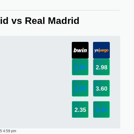
id vs Real Madrid
2.85
2.98
3.50
3.60
2.35
2.30
25 4:59 pm