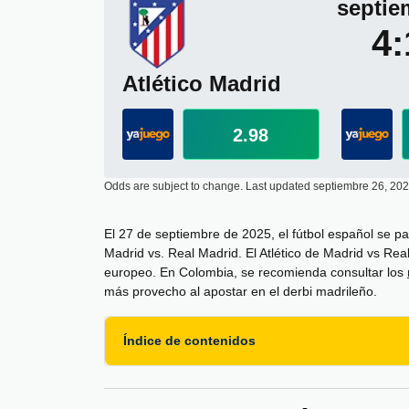
septie
4
Atlético Madrid
2.98
Odds are subject to change. Last updated
septiembre 26, 20
El 27 de septiembre de 2025, el fútbol español se p
Madrid vs. Real Madrid. El Atlético de Madrid vs Rea
europeo. En Colombia, se recomienda consultar los
más provecho al apostar en el derbi madrileño.
Índice de contenidos