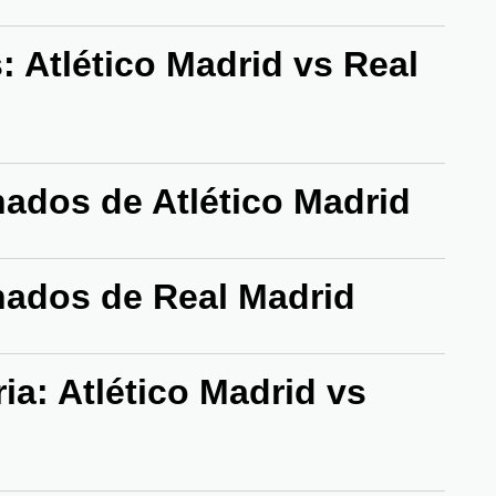
: Atlético Madrid vs Real
ados de Atlético Madrid
nados de Real Madrid
ia: Atlético Madrid vs