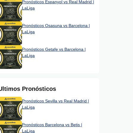
Pronósticos Espanyol vs Real Madrid |
LaLiga
Pronósticos Osasuna vs Barcelona |
LaLiga
Pronósticos Getafe vs Barcelona |
LaLiga
Ultimos Pronósticos
Pronósticos Sevilla vs Real Madrid |
LaLiga
Pronósticos Barcelona vs Betis |
LaLiga