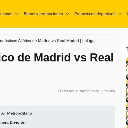
puestas
Bonos y promociones
Pronosticos deportivos
l
onósticos Atlético de Madrid vs Real Madrid | LaLiga
ico de Madrid vs Real
Última actualización: hace 11 meses
 Air Metropolitano
mera División