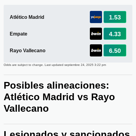
1.53
Atlético Madrid
4.33
Empate
6.50
Rayo Vallecano
Odds are subject to change. Last updated
septiembre 24, 2025 3:22 pm
Posibles alineaciones:
Atlético Madrid vs Rayo
Vallecano
Lesionados y sancionados