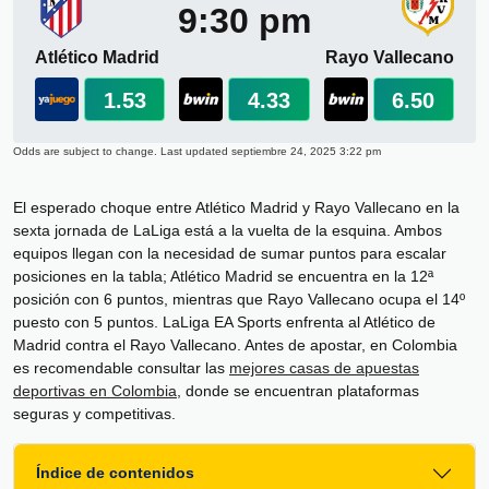
9:30 pm
Atlético Madrid
Rayo Vallecano
1.53
4.33
6.50
Odds are subject to change. Last updated
septiembre 24, 2025 3:22 pm
El esperado choque entre Atlético Madrid y Rayo Vallecano en la
sexta jornada de LaLiga está a la vuelta de la esquina. Ambos
equipos llegan con la necesidad de sumar puntos para escalar
posiciones en la tabla; Atlético Madrid se encuentra en la 12ª
posición con 6 puntos, mientras que Rayo Vallecano ocupa el 14º
puesto con 5 puntos. LaLiga EA Sports enfrenta al Atlético de
Madrid contra el Rayo Vallecano. Antes de apostar, en Colombia
es recomendable consultar las
mejores casas de apuestas
deportivas en Colombia
, donde se encuentran plataformas
seguras y competitivas.
Índice de contenidos