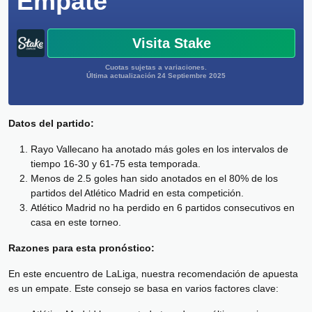
Empate
Visita Stake
Cuotas sujetas a variaciones.
Última actualización 24 Septiembre 2025
Datos del partido:
Rayo Vallecano ha anotado más goles en los intervalos de
tiempo 16-30 y 61-75 esta temporada.
Menos de 2.5 goles han sido anotados en el 80% de los
partidos del Atlético Madrid en esta competición.
Atlético Madrid no ha perdido en 6 partidos consecutivos en
casa en este torneo.
Razones para esta pronóstico:
En este encuentro de LaLiga, nuestra recomendación de apuesta
es un empate. Este consejo se basa en varios factores clave: