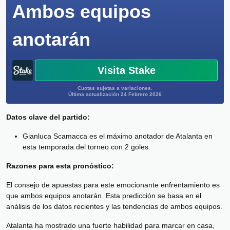
Ambos equipos
anotarán
Visita Stake
Cuotas sujetas a variaciones.
Última actualización 24 Febrero 2026
Datos clave del partido:
Gianluca Scamacca es el máximo anotador de Atalanta en
esta temporada del torneo con 2 goles.
Razones para esta pronóstico:
El consejo de apuestas para este emocionante enfrentamiento es
que ambos equipos anotarán. Esta predicción se basa en el
análisis de los datos recientes y las tendencias de ambos equipos.
Atalanta ha mostrado una fuerte habilidad para marcar en casa,