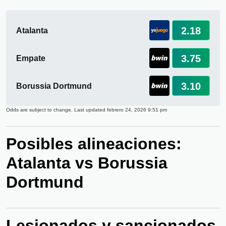
2.18
Atalanta
3.75
Empate
3.10
Borussia Dortmund
Odds are subject to change. Last updated
febrero 24, 2026 9:51 pm
Posibles alineaciones:
Atalanta vs Borussia
Dortmund
Lesionados y sancionados