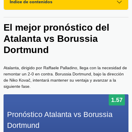
Índice de contenidos
El mejor pronóstico del
Atalanta vs Borussia
Dortmund
Atalanta, dirigido por Raffaele Palladino, llega con la necesidad de
remontar un 2-0 en contra. Borussia Dortmund, bajo la dirección
de Niko Kovač, intentará mantener su ventaja y avanzar a la
siguiente fase.
1.57
Pronóstico Atalanta vs Borussia
Dortmund