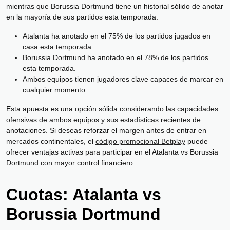
mientras que Borussia Dortmund tiene un historial sólido de anotar
en la mayoría de sus partidos esta temporada.
Atalanta ha anotado en el 75% de los partidos jugados en
casa esta temporada.
Borussia Dortmund ha anotado en el 78% de los partidos
esta temporada.
Ambos equipos tienen jugadores clave capaces de marcar en
cualquier momento.
Esta apuesta es una opción sólida considerando las capacidades
ofensivas de ambos equipos y sus estadísticas recientes de
anotaciones. Si deseas reforzar el margen antes de entrar en
mercados continentales, el
código promocional Betplay
puede
ofrecer ventajas activas para participar en el Atalanta vs Borussia
Dortmund con mayor control financiero.
Cuotas: Atalanta vs
Borussia Dortmund