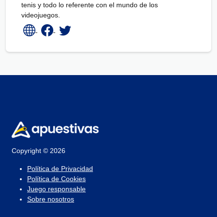
tenis y todo lo referente con el mundo de los
videojuegos.
Copyright © 2026
Política de Privacidad
Política de Cookies
Juego responsable
Sobre nosotros