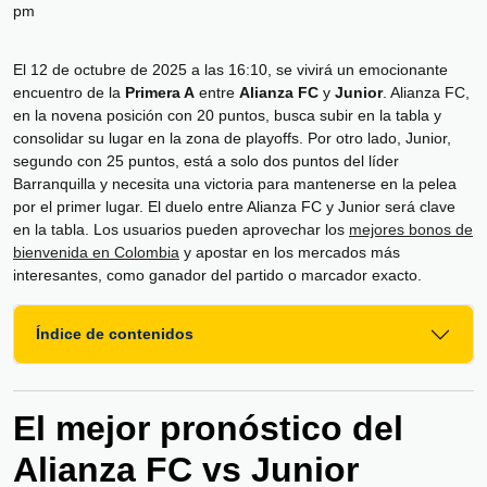
pm
El 12 de octubre de 2025 a las 16:10, se vivirá un emocionante
encuentro de la
Primera A
entre
Alianza FC
y
Junior
. Alianza FC,
en la novena posición con 20 puntos, busca subir en la tabla y
consolidar su lugar en la zona de playoffs. Por otro lado, Junior,
segundo con 25 puntos, está a solo dos puntos del líder
Barranquilla y necesita una victoria para mantenerse en la pelea
por el primer lugar. El duelo entre Alianza FC y Junior será clave
en la tabla. Los usuarios pueden aprovechar los
mejores bonos de
bienvenida en Colombia
y apostar en los mercados más
interesantes, como ganador del partido o marcador exacto.
Índice de contenidos
El mejor pronóstico del
Alianza FC vs Junior