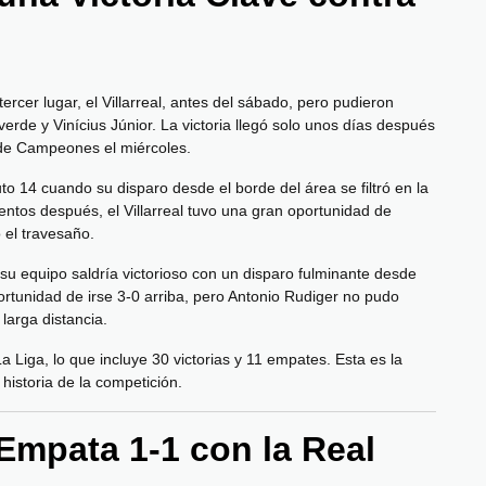
ercer lugar, el Villarreal, antes del sábado, pero pudieron
verde y Vinícius Júnior. La victoria llegó solo unos días después
a de Campeones el miércoles.
uto 14 cuando su disparo desde el borde del área se filtró en la
entos después, el Villarreal tuvo una gran oportunidad de
 el travesaño.
 su equipo saldría victorioso con un disparo fulminante desde
ortunidad de irse 3-0 arriba, pero Antonio Rudiger no pudo
larga distancia.
a Liga, lo que incluye 30 victorias y 11 empates. Esta es la
historia de la competición.
 Empata 1-1 con la Real