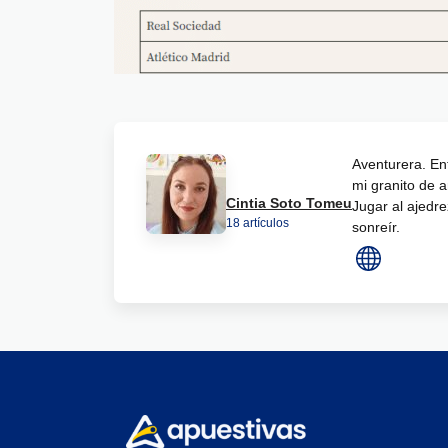
Aventurera. En
mi granito de a
Cintia Soto Tomeu
Jugar al ajedre
18 artículos
sonreír.