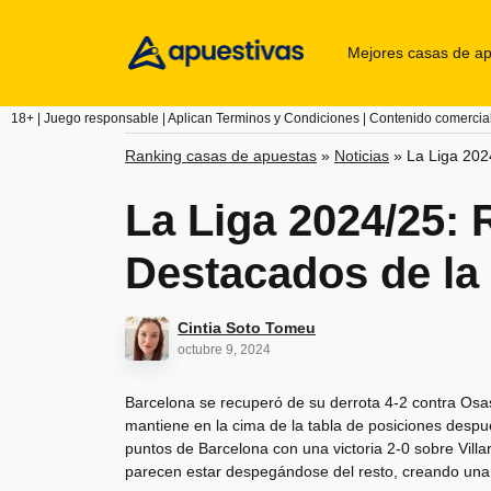
Skip to content
Mejores casas de a
18+ | Juego responsable | Aplican Terminos y Condiciones | Contenido comercia
Ranking casas de apuestas
»
Noticias
»
La Liga 202
La Liga 2024/25: 
Destacados de la
Cintia Soto Tomeu
octubre 9, 2024
Barcelona se recuperó de su derrota 4-2 contra Osas
mantiene en la cima de la tabla de posiciones despu
puntos de Barcelona con una victoria 2-0 sobre Vill
parecen estar despegándose del resto, creando una 