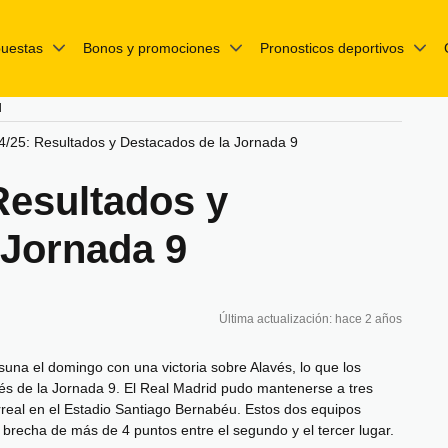
puestas
Bonos y promociones
Pronosticos deportivos
l
4/25: Resultados y Destacados de la Jornada 9
Resultados y
 Jornada 9
Última actualización: hace 2 años
una el domingo con una victoria sobre Alavés, lo que los
és de la Jornada 9. El Real Madrid pudo mantenerse a tres
arreal en el Estadio Santiago Bernabéu. Estos dos equipos
brecha de más de 4 puntos entre el segundo y el tercer lugar.