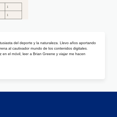
tusiasta del deporte y la naturaleza. Llevo años aportando
rena al cautivador mundo de los contenidos digitales.
z en el móvil, leer a Brian Greene y viajar me hacen