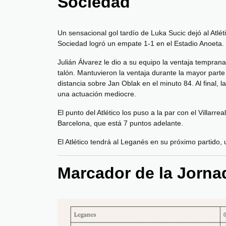
Sociedad
Un sensacional gol tardío de Luka Sucic dejó al Atlé
Sociedad logró un empate 1-1 en el Estadio Anoeta.
Julián Álvarez le dio a su equipo la ventaja tempra
talón. Mantuvieron la ventaja durante la mayor parte
distancia sobre Jan Oblak en el minuto 84. Al final, 
una actuación mediocre.
El punto del Atlético los puso a la par con el Villarr
Barcelona, que está 7 puntos adelante.
El Atlético tendrá al Leganés en su próximo partido
Marcador de la Jorna