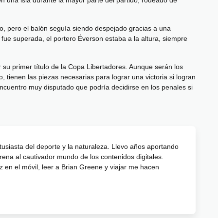
n una isla durante la mayor parte del partido, rodeado de
o, pero el balón seguía siendo despejado gracias a una
 fue superada, el portero Éverson estaba a la altura, siempre
r su primer título de la Copa Libertadores. Aunque serán los
tienen las piezas necesarias para lograr una victoria si logran
encuentro muy disputado que podría decidirse en los penales si
tusiasta del deporte y la naturaleza. Llevo años aportando
rena al cautivador mundo de los contenidos digitales.
z en el móvil, leer a Brian Greene y viajar me hacen