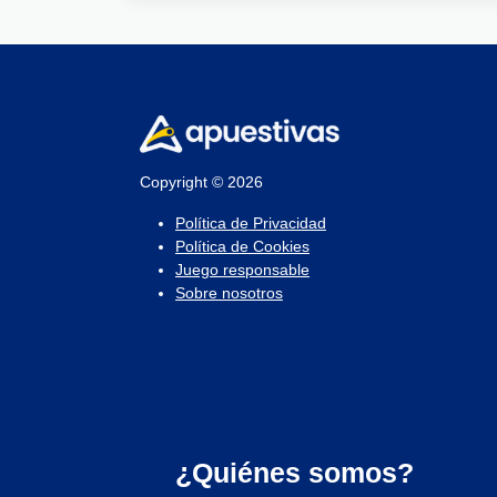
Copyright © 2026
Política de Privacidad
Política de Cookies
Juego responsable
Sobre nosotros
¿Quiénes somos?