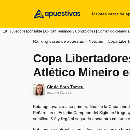
Skip to content
Mejores casas de a
18+ | Juego responsable | Aplican Terminos y Condiciones | Contenido comercia
Ranking casas de apuestas
»
Noticias
»
Copa Liberta
Copa Libertadore
Atlético Mineiro en
Cintia Soto Tomeu
octubre 31, 2024
Botafogo avanzó a su primera final de la Copa Liber
Peñarol en el Estadio Campeón del Siglo en Uruguay.
semifinal 5-0 y llegó al segundo encuentro con una 
Botafogo se enfrentará en la final a otro equipo brasi