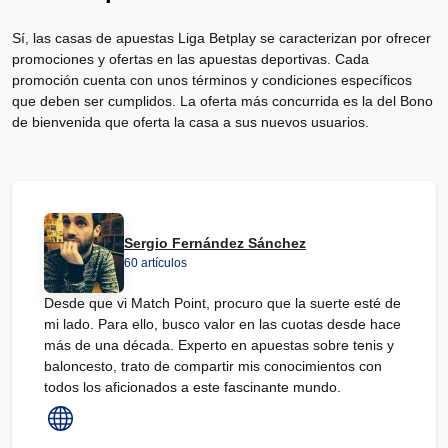
Sí, las casas de apuestas Liga Betplay se caracterizan por ofrecer
promociones y ofertas en las apuestas deportivas. Cada
promoción cuenta con unos términos y condiciones específicos
que deben ser cumplidos. La oferta más concurrida es la del Bono
de bienvenida que oferta la casa a sus nuevos usuarios.
Sergio Fernández Sánchez
60 artículos
Desde que vi Match Point, procuro que la suerte esté de
mi lado. Para ello, busco valor en las cuotas desde hace
más de una década. Experto en apuestas sobre tenis y
baloncesto, trato de compartir mis conocimientos con
todos los aficionados a este fascinante mundo.