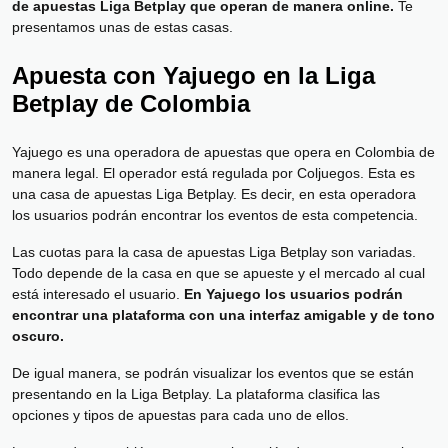
de apuestas Liga Betplay que operan de manera online.
Te
presentamos unas de estas casas.
Apuesta con Yajuego en la Liga
Betplay de Colombia
Yajuego es una operadora de apuestas que opera en Colombia de
manera legal. El operador está regulada por Coljuegos. Esta es
una casa de apuestas Liga Betplay. Es decir, en esta operadora
los usuarios podrán encontrar los eventos de esta competencia.
Las cuotas para la casa de apuestas Liga Betplay son variadas.
Todo depende de la casa en que se apueste y el mercado al cual
está interesado el usuario.
En Yajuego los usuarios podrán
encontrar una plataforma con una interfaz amigable y de tono
oscuro.
De igual manera, se podrán visualizar los eventos que se están
presentando en la Liga Betplay. La plataforma clasifica las
opciones y tipos de apuestas para cada uno de ellos.