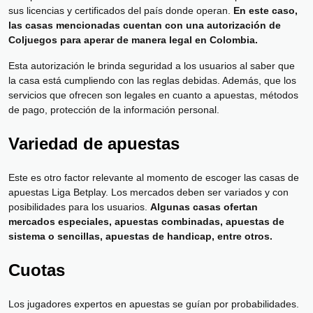
sus licencias y certificados del país donde operan.
En este caso,
las casas mencionadas cuentan con una autorización de
Coljuegos para aperar de manera legal en Colombia.
Esta autorización le brinda seguridad a los usuarios al saber que
la casa está cumpliendo con las reglas debidas. Además, que los
servicios que ofrecen son legales en cuanto a apuestas, métodos
de pago, protección de la información personal.
Variedad de apuestas
Este es otro factor relevante al momento de escoger las casas de
apuestas Liga Betplay. Los mercados deben ser variados y con
posibilidades para los usuarios.
Algunas casas ofertan
mercados especiales, apuestas combinadas, apuestas de
sistema o sencillas, apuestas de handicap, entre otros.
Cuotas
Los jugadores expertos en apuestas se guían por probabilidades.