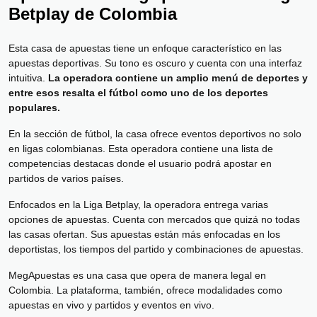
Betplay de Colombia
Esta casa de apuestas tiene un enfoque característico en las
apuestas deportivas. Su tono es oscuro y cuenta con una interfaz
intuitiva.
La operadora contiene un amplio menú de deportes y
entre esos resalta el fútbol como uno de los deportes
populares.
En la sección de fútbol, la casa ofrece eventos deportivos no solo
en ligas colombianas. Esta operadora contiene una lista de
competencias destacas donde el usuario podrá apostar en
partidos de varios países.
Enfocados en la Liga Betplay, la operadora entrega varias
opciones de apuestas. Cuenta con mercados que quizá no todas
las casas ofertan. Sus apuestas están más enfocadas en los
deportistas, los tiempos del partido y combinaciones de apuestas.
MegApuestas es una casa que opera de manera legal en
Colombia. La plataforma, también, ofrece modalidades como
apuestas en vivo y partidos y eventos en vivo.