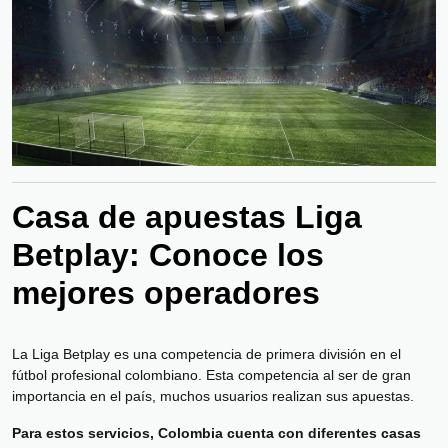
Casa de apuestas Liga
Betplay: Conoce los
mejores operadores
La Liga Betplay es una competencia de primera división en el
fútbol profesional colombiano. Esta competencia al ser de gran
importancia en el país, muchos usuarios realizan sus apuestas.
Para estos servicios, Colombia cuenta con diferentes casas