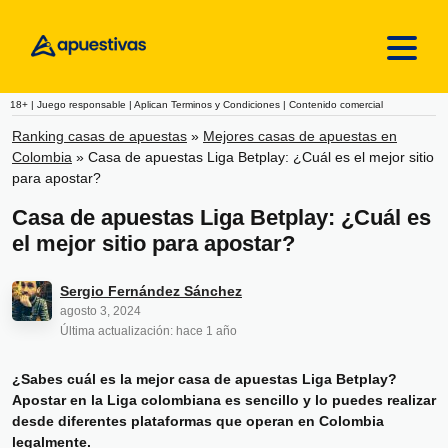
Skip to content
18+ | Juego responsable | Aplican Terminos y Condiciones | Contenido comercial
Ranking casas de apuestas
»
Mejores casas de apuestas en
Colombia
»
Casa de apuestas Liga Betplay: ¿Cuál es el mejor sitio
para apostar?
Casa de apuestas Liga Betplay: ¿Cuál es
el mejor sitio para apostar?
Sergio Fernández Sánchez
agosto 3, 2024
Última actualización: hace 1 año
¿Sabes cuál es la mejor casa de apuestas Liga Betplay?
Apostar en la Liga colombiana es sencillo y lo puedes realizar
desde diferentes plataformas que operan en Colombia
legalmente.