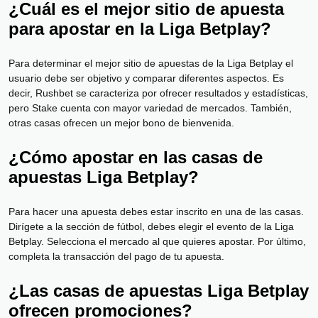
¿Cuál es el mejor sitio de apuesta
para apostar en la Liga Betplay?
Para determinar el mejor sitio de apuestas de la Liga Betplay el
usuario debe ser objetivo y comparar diferentes aspectos. Es
decir, Rushbet se caracteriza por ofrecer resultados y estadísticas,
pero Stake cuenta con mayor variedad de mercados. También,
otras casas ofrecen un mejor bono de bienvenida.
¿Cómo apostar en las casas de
apuestas Liga Betplay?
Para hacer una apuesta debes estar inscrito en una de las casas.
Dirígete a la sección de fútbol, debes elegir el evento de la Liga
Betplay. Selecciona el mercado al que quieres apostar. Por último,
completa la transacción del pago de tu apuesta.
¿Las casas de apuestas Liga Betplay
ofrecen promociones?