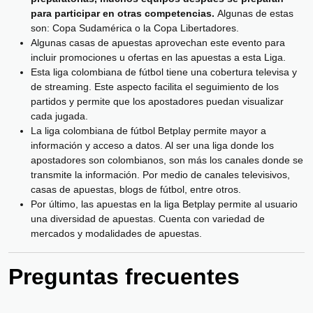
para participar en otras competencias.
Algunas de estas
son: Copa Sudamérica o la Copa Libertadores.
Algunas casas de apuestas aprovechan este evento para
incluir promociones u ofertas en las apuestas a esta Liga.
Esta liga colombiana de fútbol tiene una cobertura televisa y
de streaming. Este aspecto facilita el seguimiento de los
partidos y permite que los apostadores puedan visualizar
cada jugada.
La liga colombiana de fútbol Betplay permite mayor a
información y acceso a datos. Al ser una liga donde los
apostadores son colombianos, son más los canales donde se
transmite la información. Por medio de canales televisivos,
casas de apuestas, blogs de fútbol, entre otros.
Por último, las apuestas en la liga Betplay permite al usuario
una diversidad de apuestas. Cuenta con variedad de
mercados y modalidades de apuestas.
Preguntas frecuentes