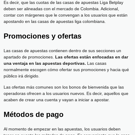
Es decir, que las cuotas de las casas de apuestas Liga Betplay
deben ser alineadas con el mercado de Colombia. Adicional,
contar con márgenes que le convengan a los usuarios que están
apostando en las casas de apuestas liga colombiana.
Promociones y ofertas
Las casas de apuestas contienen dentro de sus secciones un
apartado de promociones.
Las ofertas están enfocadas en dar
una ventaja en las apuestas deportivas.
Las casas
normalmente escogen cómo ofertar sus promociones y hacia qué
público irá dirigido.
Las ofertas más comunes son los bonos de bienvenida que las
operadoras ofrecen a los usuarios nuevos. Es decir, aquellos que
acaben de crear una cuenta y vayan a iniciar a apostar.
Métodos de pago
Al momento de empezar en las apuestas, los usuarios deben