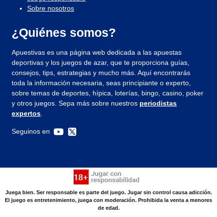
Sobre nosotros
¿Quiénes somos?
Apuestivas es una página web dedicada a las apuestas
deportivas y los juegos de azar, que te proporciona guías,
consejos, tips, estrategias y mucho más. Aquí encontrarás
toda la información necesaria, seas principiante o experto,
sobre temas de deportes, hípica, loterías, bingo, casino, poker
y otros juegos. Sepa más sobre nuestros
periodistas
expertos
.
Seguinos en
Juega bien. Ser responsable es parte del juego. Jugar sin control causa adicción.
El juego es entretenimiento, juega con moderación. Prohibida la venta a menores
de edad.