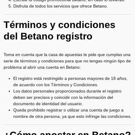
Disfruta de todos los servicios que ofrece Betano.
Términos y condiciones
del Betano registro
Toma en cuenta que la casa de apuestas te pide que cumplas una
serie de términos y condiciones para que no tengas ningún tipo de
problema al abrir una cuenta en Betano:
El registro está restringido a personas mayores de 18 años,
de acuerdo con los Términos y Condiciones.
Los datos personales proporcionados durante el registro
deben ser precisos y coincidir con la información del
documento de identidad del usuario.
Queda prohibido registrar o utilizar una cuenta de juego a
nombre de otra persona, ya que esto infringe las condiciones.