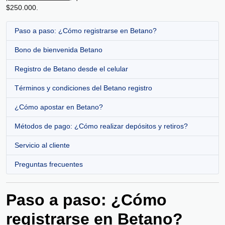
$250.000.
Paso a paso: ¿Cómo registrarse en Betano?
Bono de bienvenida Betano
Registro de Betano desde el celular
Términos y condiciones del Betano registro
¿Cómo apostar en Betano?
Métodos de pago: ¿Cómo realizar depósitos y retiros?
Servicio al cliente
Preguntas frecuentes
Paso a paso: ¿Cómo
registrarse en Betano?