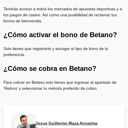
Tendrás acceso a todos los mercados de apuestas deportivas y a
los juegos de casino. Así como una posibilidad de reclamar tus
bonos de bienvenida.
¿Cómo activar el bono de Betano?
Solo tienes que registrarte y escoger el tipo de bono de tu
preferencia.
¿Cómo se cobra en Betano?
Para cobrar en Betano solo tienes que ingresar al apartado de
‘Retiros’ y seleccionar tu método preferido de cobro.
Josue Guillermo Maza Ancajima