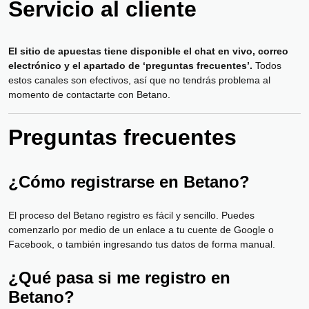
Servicio al cliente
El sitio de apuestas tiene disponible el chat en vivo, correo
electrónico y el apartado de ‘preguntas frecuentes’.
Todos
estos canales son efectivos, así que no tendrás problema al
momento de contactarte con Betano.
Preguntas frecuentes
¿Cómo registrarse en Betano?
El proceso del Betano registro es fácil y sencillo. Puedes
comenzarlo por medio de un enlace a tu cuente de Google o
Facebook, o también ingresando tus datos de forma manual.
¿Qué pasa si me registro en
Betano?