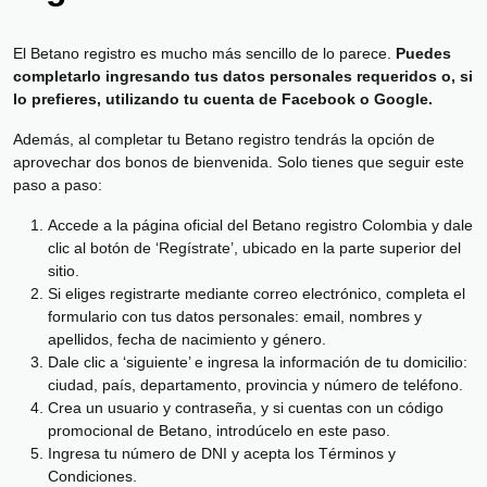
El Betano registro es mucho más sencillo de lo parece.
Puedes
completarlo ingresando tus datos personales requeridos o, si
lo prefieres, utilizando tu cuenta de Facebook o Google.
Además, al completar tu Betano registro tendrás la opción de
aprovechar dos bonos de bienvenida. Solo tienes que seguir este
paso a paso:
Accede a la página oficial del Betano registro Colombia y dale
clic al botón de ‘Regístrate’, ubicado en la parte superior del
sitio.
Si eliges registrarte mediante correo electrónico, completa el
formulario con tus datos personales: email, nombres y
apellidos, fecha de nacimiento y género.
Dale clic a ‘siguiente’ e ingresa la información de tu domicilio:
ciudad, país, departamento, provincia y número de teléfono.
Crea un usuario y contraseña, y si cuentas con un código
promocional de Betano, introdúcelo en este paso.
Ingresa tu número de DNI y acepta los Términos y
Condiciones.