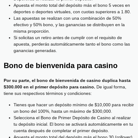
Apuesta el monto total del depósito más el bono 5 veces en
deportes o deportes virtuales, con cuotas superiores a 1.80.
Las apuestas se realizan con una combinación de 50%
efectivo y 50% bono, y las ganancias se distribuyen en la
misma proporción.
Si solicitas un retiro antes de cumplir con el requisito de
apuesta, perderás automáticamente tanto el bono como las
ganancias generadas.
Bono de bienvenida para casino
Por su parte, el bono de bienvenida de casino duplica hasta
$300.000 en el primer depósito para casino.
De igual forma,
tiene sus respectivos términos y condiciones:
Tienes que hacer un depósito mínimo de $10,000 para recibir
un bono del 100%, hasta un máximo de $300,000.
Selecciona el Bono de Primer Depósito de Casino al realizar
tu depósito inicial. El bono se activará automáticamente en tu
cuenta después de completar el primer depósito.
Apuesta el monto total del depósito más el bono 30 (rollover)