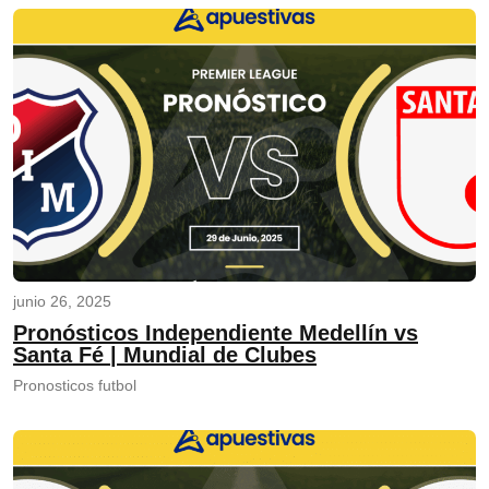
junio 26, 2025
Pronósticos Independiente Medellín vs
Santa Fé | Mundial de Clubes
Pronosticos futbol