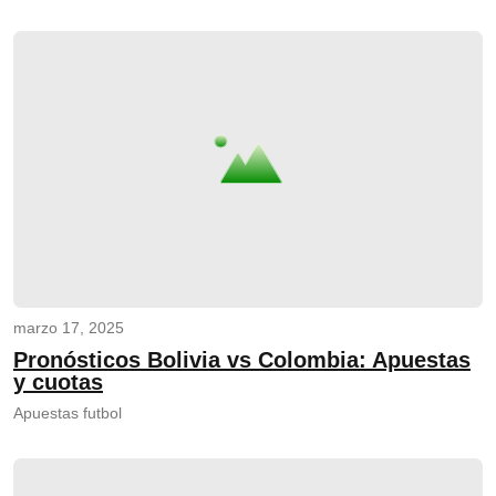
marzo 17, 2025
Pronósticos Bolivia vs Colombia: Apuestas
y cuotas
Apuestas futbol